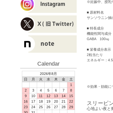
※妊娠中、授乳
■ 原材料名
サンソウニン抽
■ 特長成分
機能性関与成分
GABA 100㎎
■ 栄養成分表示
2粒当たり
エネルギー：4.57
Calendar
2026年8月
日
月
火
水
木
金
土
1
※効果・効能に
2
3
4
5
6
7
8
9
10
11
12
13
14
15
16
17
18
19
20
21
22
スリーピン
23
24
25
26
27
28
29
心地よい夜と
30
31