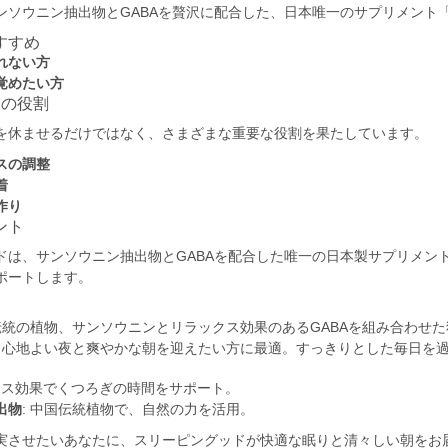
ンソウニン抽出物とGABAを贅沢に配合した、日本唯一のサプリメント
すすめ
れない方
覚めたい方
つの役割
を休ませるだけではなく、さまざまな重要な役割を果たしています。
スの調整
着
作り
ント
ドは、サンソウニン抽出物とGABAを配合した唯一の日本製サプリメン
ポートします。
国伝統の植物、サンソウニンとリラックス効果のあるGABAを組み合わせ
: 心地よい夜と爽やかな朝を迎えたい方に最適。すっきりとした毎日を
ックス効果でくつろぎの時間をサポート。
出物
: 中国伝統植物で、自然の力を活用。
実させたいあなたに、スリーピングッドが快適な眠りと清々しい朝をお