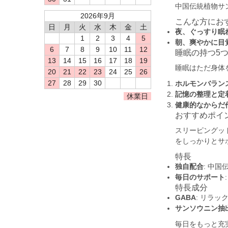
中国伝統植物サ
2026年9月
こんな方にお
日
月
火
水
木
金
土
夜、ぐっすり眠
1
2
3
4
5
朝、爽やかに目
6
7
8
9
10
11
12
睡眠の持つ5
13
14
15
16
17
18
19
睡眠はただ身体
20
21
22
23
24
25
26
27
28
29
30
ホルモンバラン
記憶の整理と定
休業日
健康的なからだ
おすすめポイ
スリーピングッ
をしっかりとサ
特長
独自配合
: 中
毎日のサポート
特長成分
GABA
: リラ
サンソウニン抽
毎日をもっと充