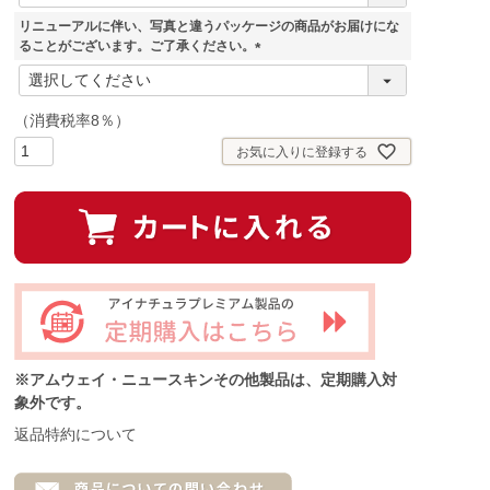
必
須
リニューアルに伴い、写真と違うパッケージの商品がお届けにな
)
ることがございます。ご了承ください。
(
必
須
（消費税率8％）
)
お気に入りに登録する
※アムウェイ・ニュースキンその他製品は、定期購入対
象外です。
返品特約について