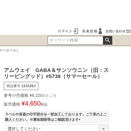
サマーセール）
アムウェイ GABA＆サンソウニン（旧：ス
リーピングッド）#5739（サマーセール）
商品番号
123126J
参考小売価格
¥
8,220
のところ
¥
4,650
販売価格
税込
ラベルや容器の印字部分を一部加工しております。ご了承の上ご
購入ください。※賞味期限等はご確認頂けます
(