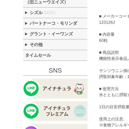
（旧ニューウエイズ）
シズル
SISEL
■ メーカーコー
123126J
パートナーコ・モリンダ
グラント・イーワンズ
■ 内容量
60粒
その他
■ 商品説明
タイムセール
機能性表示食品／
SNS
サンソウニン抽
摂取対象年齢：1
■ 使用方法
水とともに摂取
1日の目安摂取量
使用上の注意:
※食物アレルギ