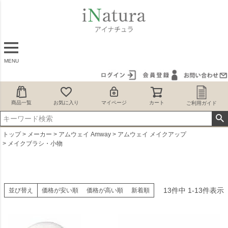
MENU
商品一覧
お気に入り
マイページ
カート
ご利用ガイド
トップ
メーカー
アムウェイ Amway
アムウェイ メイクアップ
メイクブラシ・小物
13
件中
1
-
13
件表示
並び替え
価格が安い順
価格が高い順
新着順