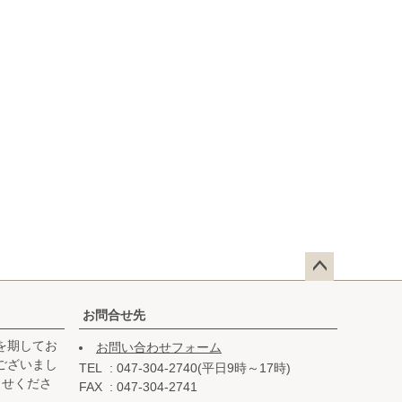
ペー
ジト
お問合せ先
ップ
を期してお
お問い合わせフォーム
へ
ございまし
TEL
047-304-2740(平日9時～17時)
らせくださ
FAX
047-304-2741