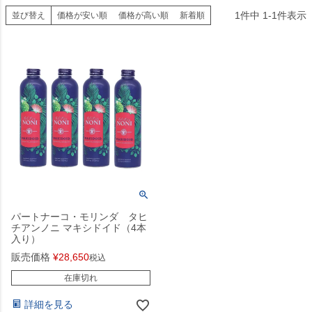
1
件中
1
-
1
件表示
並び替え
価格が安い順
価格が高い順
新着順
パートナーコ・モリンダ タヒ
チアンノニ マキシドイド（4本
入り）
販売価格
¥
28,650
税込
在庫切れ
詳細を見る