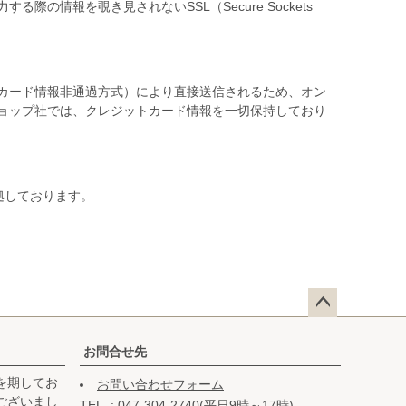
情報を覗き見されないSSL（Secure Sockets
カード情報非通過方式）により直接送信されるため、オン
ョップ社では、クレジットカード情報を一切保持しており
拠しております。
ペー
ジト
お問合せ先
ップ
を期してお
お問い合わせフォーム
へ
ございまし
TEL
047-304-2740(平日9時～17時)