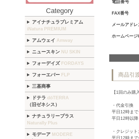
電話番号
Category
FAX番号
アイナチュラプレミアム
メールアドレ
iNatura PREMIUM
ホームページU
アムウェイ
Amway
ニュースキン
NU SKIN
フォーデイズ
FORDAYS
商品引
フォーエバー
FLP
三基商事
【1回のみ購
ドテラ
dōTERRA
（旧ゼネシス）
・代金引換
平日12時まで
ナチュラリープラス
平日12時以降
Naturally Plus
・クレジット
モデーア
MODERE
平日12時ま