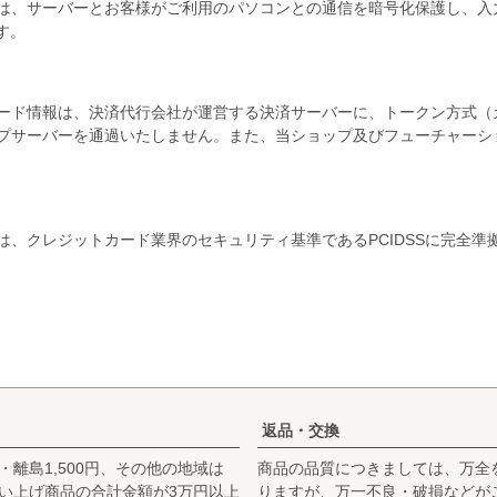
、サーバーとお客様がご利用のパソコンとの通信を暗号化保護し、入力する際の
です。
ード情報は、決済代行会社が運営する決済サーバーに、トークン方式（
プサーバーを通過いたしません。また、当ショップ及びフューチャーシ
は、クレジットカード業界のセキュリティ基準であるPCIDSSに完全準
返品・交換
・離島1,500円、その他の地域は
商品の品質につきましては、万全
お買い上げ商品の合計金額が3万円以上
りますが、万一不良・破損などが