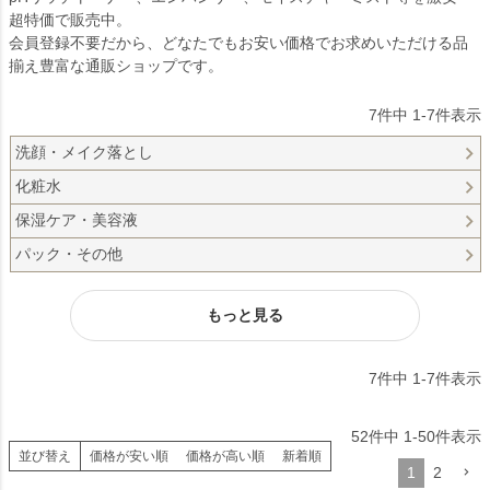
超特価で販売中。
会員登録不要だから、どなたでもお安い価格でお求めいただける品
揃え豊富な通販ショップです。
7
件中
1
-
7
件表示
洗顔・メイク落とし
化粧水
保湿ケア・美容液
パック・その他
もっと見る
7
件中
1
-
7
件表示
52
件中
1
-
50
件表示
並び替え
価格が安い順
価格が高い順
新着順
1
2