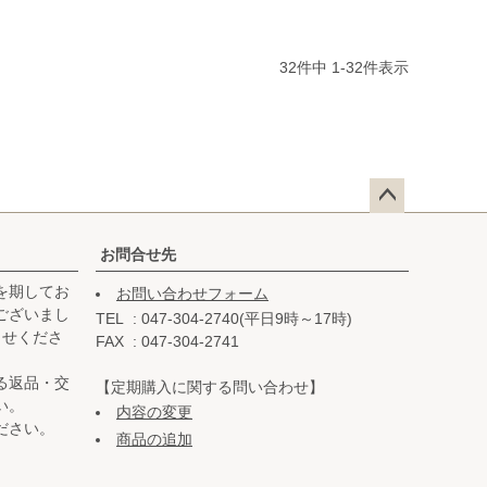
32
件中
1
-
32
件表示
ペー
ジト
お問合せ先
ップ
を期してお
お問い合わせフォーム
へ
ございまし
TEL
047-304-2740(平日9時～17時)
らせくださ
FAX
047-304-2741
る返品・交
【定期購入に関する問い合わせ】
い。
内容の変更
ださい。
商品の追加