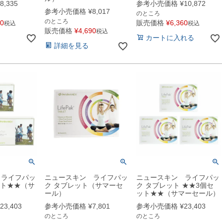
8,335
参考小売価格
¥
10,872
参考小売価格
¥
8,017
のところ
のところ
80
販売価格
¥
6,360
税込
税込
販売価格
¥
4,690
税込
カートに入れる
詳細を見る
 ライフパッ
ニュースキン ライフパッ
ニュースキン ライフパッ
ット★★（サ
ク タブレット（サマーセ
ク タブレット ★★3個セ
ール）
ット★★（サマーセール）
23,403
参考小売価格
¥
7,801
参考小売価格
¥
23,403
のところ
のところ