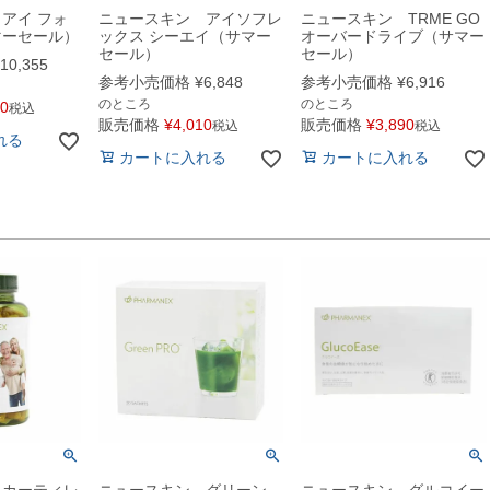
アイ フォ
ニュースキン アイソフレ
ニュースキン TRME GO
マーセール）
ックス シーエイ（サマー
オーバードライブ（サマー
セール）
セール）
10,355
参考小売価格
¥
6,848
参考小売価格
¥
6,916
のところ
のところ
60
税込
販売価格
¥
4,010
販売価格
¥
3,890
税込
税込
れる
カートに入れる
カートに入れる
 カーティレ
ニュースキン グリーン
ニュースキン グルコイー