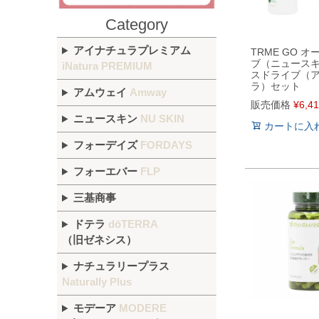
Category
アイナチュラプレミアム
TRME GO 
ブ（ニュース
iNatura PREMIUM
スドライブ（
ラ）セット
アムウェイ
Amway
販売価格
¥
6,4
ニュースキン
NU SKIN
カートに入
フォーデイズ
FORDAYS
フォーエバー
FLP
三基商事
ドテラ
dōTERRA
（旧ゼネシス）
ナチュラリープラス
Naturally Plus
モデーア
MODERE