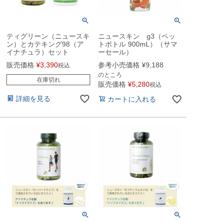
ティグリーン（ニュースキ
ニュースキン g3（ペッ
ン）とカテキング98（ア
トボトル 900mL）（サマ
イナチュラ）セット
ーセール）
販売価格
¥
3,390
参考小売価格
¥
9,188
税込
のところ
在庫切れ
販売価格
¥
5,280
税込
詳細を見る
カートに入れる