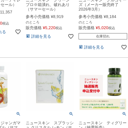
ーセール）
プロ※箱潰れ、破れあり
ズ（メーカー販売終了
（サマーセール）
2026年3月）
11,357
参考小売価格
¥
8,919
参考小売価格
¥
8,184
のところ
のところ
50
税込
販売価格
¥
5,220
販売価格
¥
5,020
税込
税込
れる
詳細を見る
在庫切れ
詳細を見る
 ジャンガマ
ニュースキン スプラッシ
ニュースキン ティグリー
ブル（サマ
ュ クリスタル レモン（サ
ン（抽選販売）