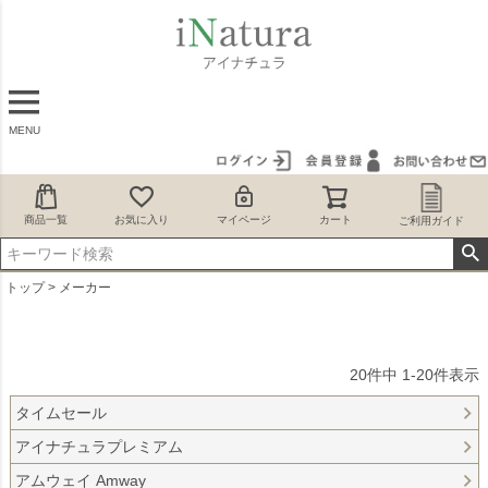
MENU
商品一覧
お気に入り
マイページ
カート
ご利用ガイド
トップ
メーカー
20
件中
1
-
20
件表示
タイムセール
アイナチュラプレミアム
アムウェイ Amway