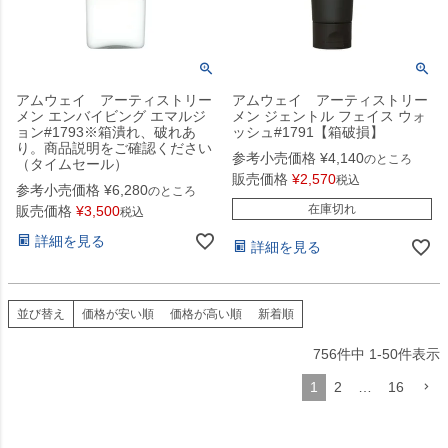
アムウェイ アーティストリー
アムウェイ アーティストリー
メン エンバイビング エマルジ
メン ジェントル フェイス ウォ
ョン#1793※箱潰れ、破れあ
ッシュ#1791【箱破損】
り。商品説明をご確認ください
参考小売価格
¥
4,140
のところ
（タイムセール）
販売価格
¥
2,570
税込
参考小売価格
¥
6,280
のところ
在庫切れ
販売価格
¥
3,500
税込
詳細を見る
詳細を見る
並び替え
価格が安い順
価格が高い順
新着順
756
件中
1
-
50
件表示
1
2
…
16