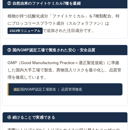
② 自然由来のファイトケミカル7種を凝縮
植物が持つ抗酸化成分「ファイトケミカル」を7種類配合。特
にブロッコリースプラウト成分（スルフォラファン）は
で追加された注目成分です。
2022年リニューアル
③ 国内GMP認定工場で製造された安心・安全品質
GMP（Good Manufacturing Practice＝適正製造規範）に準拠
した国内大手工場で製造。異物混入リスクを最小化し、品質管
理を徹底しています。
国内GMP認定工場製造 ｜ 品質管理徹底
認証
④ 続けることで実感できる
実際にトリプルXからトリプルナイスに切り替えたユーザーの