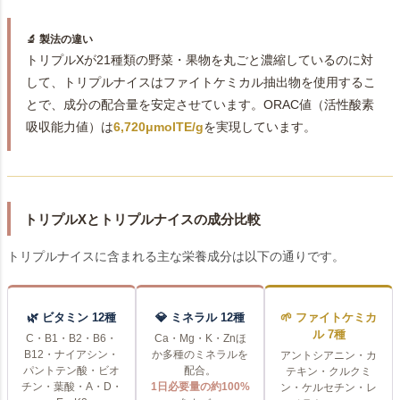
🔬 製法の違い
トリプルXが21種類の野菜・果物を丸ごと濃縮しているのに対
して、トリプルナイスはファイトケミカル抽出物を使用するこ
とで、成分の配合量を安定させています。ORAC値（活性酸素
吸収能力値）は
6,720μmolTE/g
を実現しています。
トリプルXとトリプルナイスの成分比較
トリプルナイスに含まれる主な栄養成分は以下の通りです。
🌿 ビタミン 12種
💎 ミネラル 12種
🌱 ファイトケミカ
ル 7種
C・B1・B2・B6・
Ca・Mg・K・Znほ
B12・ナイアシン・
か多種のミネラルを
アントシアニン・カ
パントテン酸・ビオ
配合。
テキン・クルクミ
チン・葉酸・A・D・
1日必要量の約100%
ン・ケルセチン・レ