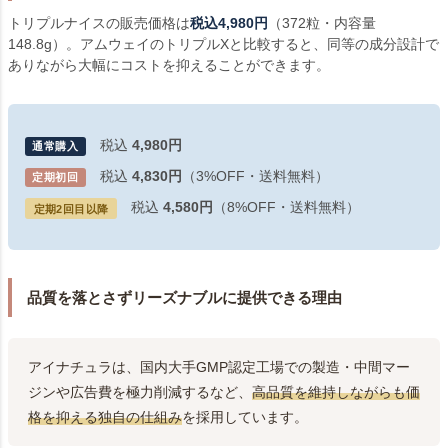
トリプルナイスの販売価格は
税込4,980円
（372粒・内容量
148.8g）。アムウェイのトリプルXと比較すると、同等の成分設計で
ありながら大幅にコストを抑えることができます。
税込
4,980円
通常購入
税込
4,830円
（3%OFF・送料無料）
定期初回
税込
4,580円
（8%OFF・送料無料）
定期2回目以降
品質を落とさずリーズナブルに提供できる理由
アイナチュラは、国内大手GMP認定工場での製造・中間マー
ジンや広告費を極力削減するなど、
高品質を維持しながらも価
格を抑える独自の仕組み
を採用しています。