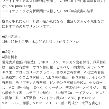
ファイトケミカルス抽出物を使用し、ORAC値（活性酸素吸収能力）
が6,720 μmol TE/g
※アイナチュラが分析機関に依頼したORAC値成績書の結果。
疲れが取れにくい、野菜不足が気になる、生活リズムが不規則な方
におすすめのサプリメントです。
■使用方法：
1日に12粒を目安に水などでお召し上がりください。
■成分：
●原材料名
還元麦芽糖(国内製造)、デキストリン、マンガン含有酵母、緑茶抽出
物、亜鉛含有酵母、ウコン抽出物、ビルベリー抽出物、赤ワインエ
キス末、ブロッコリースプラウト、ヨウ素含有酵母、V.K2含有食用
油脂粉末、クロム含有酵母、V.E含有植物油、銅含有酵母、セレン含
有酵母、モリブデン含有酵母、ビオチン含有酵母/貝Ca、セルロー
ス、V.C、酸化Mg、塩化K、ケルセチン、酵素処理ヘスペリジン、微
粒酸化ケイ素、ステアリン酸Ca、リン酸三Ca、ナイアシン、ピロリ
ン酸第二鉄、加工澱粉、パントテン酸Ca、V.B6、β-カロテン、
V.B1、V.B2、葉酸、V.B12、V.D、（一部に乳成分・大豆を含む）