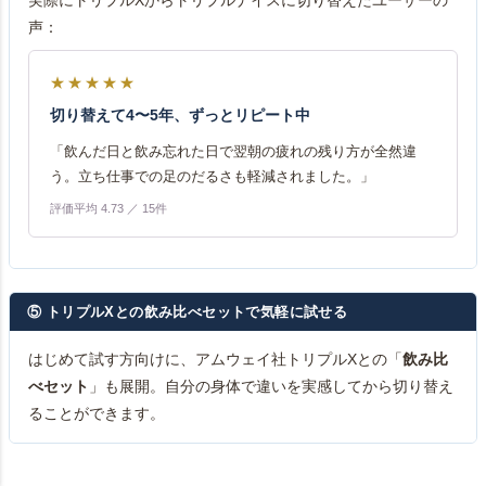
声：
★★★★★
切り替えて4〜5年、ずっとリピート中
「飲んだ日と飲み忘れた日で翌朝の疲れの残り方が全然違
う。立ち仕事での足のだるさも軽減されました。」
評価平均 4.73 ／ 15件
⑤ トリプルXとの飲み比べセットで気軽に試せる
はじめて試す方向けに、アムウェイ社トリプルXとの「
飲み比
べセット
」も展開。自分の身体で違いを実感してから切り替え
ることができます。