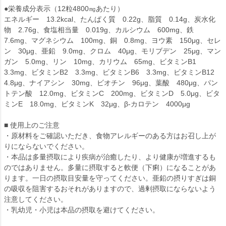
●栄養成分表示（12粒4800㎎あたり）
エネルギー 13.2kcal、たんぱく質 0.22g、脂質 0.14g、炭水化
物 2.76g、食塩相当量 0.019g、カルシウム 600mg、鉄
7.6mg、マグネシウム 100mg、銅 0.8mg、ヨウ素 150μg、セレ
ン 30μg、亜鉛 9.0mg、クロム 40μg、モリブデン 25μg、マン
ガン 5.0mg、リン 10mg、カリウム 65mg、ビタミンB1
3.3mg、ビタミンB2 3.3mg、ビタミンB6 3.3mg、ビタミンB12
4.8μg、ナイアシン 30mg、ビオチン 96μg、葉酸 480μg、パン
トテン酸 12.0mg、ビタミンC 200mg、ビタミンD 5.0μg、ビタ
ミンE 18.0mg、ビタミンK 32μg、β-カロテン 4000μg
■ 使用上のご注意
・原材料をご確認いただき、食物アレルギーのある方はお召し上が
りにならないでください。
・本品は多量摂取により疾病が治癒したり、より健康が増進するも
のではありません。多量に摂取すると軟便（下痢）になることがあ
ります。一日の摂取目安量を守ってください。亜鉛の摂りすぎは銅
の吸収を阻害するおそれがありますので、過剰摂取にならないよう
注意してください。
・乳幼児・小児は本品の摂取を避けてください。