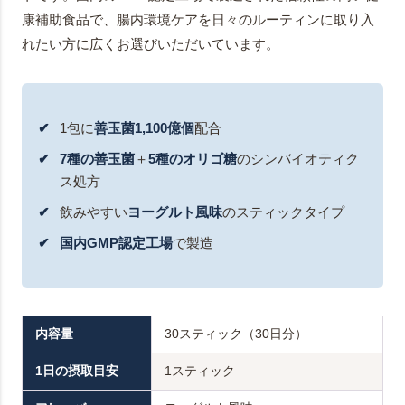
康補助食品で、腸内環境ケアを日々のルーティンに取り入
れたい方に広くお選びいただいています。
1包に
善玉菌1,100億個
配合
7種の善玉菌
＋
5種のオリゴ糖
のシンバイオティク
ス処方
飲みやすい
ヨーグルト風味
のスティックタイプ
国内GMP認定工場
で製造
内容量
30スティック（30日分）
1日の摂取目安
1スティック