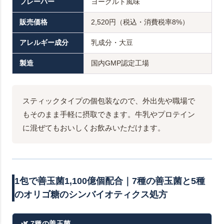
フレーバー
ヨーグルト風味
販売価格
2,520円（税込・消費税率8%）
アレルギー成分
乳成分・大豆
製造
国内GMP認定工場
スティックタイプの個包装なので、外出先や職場で
もそのまま手軽に摂取できます。牛乳やプロテイン
に混ぜてもおいしくお飲みいただけます。
1包で善玉菌1,100億個配合｜7種の善玉菌と5種
のオリゴ糖のシンバイオティクス処方
🌿 7種の善玉菌