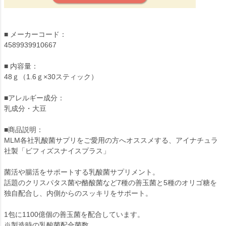
■ メーカーコード：
4589939910667
■ 内容量：
48ｇ（1.6ｇ×30スティック）
■アレルギー成分：
乳成分・大豆
■商品説明：
MLM各社乳酸菌サプリをご愛用の方へオススメする、アイナチュラ
社製「ビフィズスナイスプラス」
菌活や腸活をサポートする乳酸菌サプリメント。
話題のクリスパタス菌や酪酸菌など7種の善玉菌と5種のオリゴ糖を
独自配合し、内側からのスッキリをサポート。
1包に1100億個の善玉菌を配合しています。
※製造時の乳酸菌配合菌数