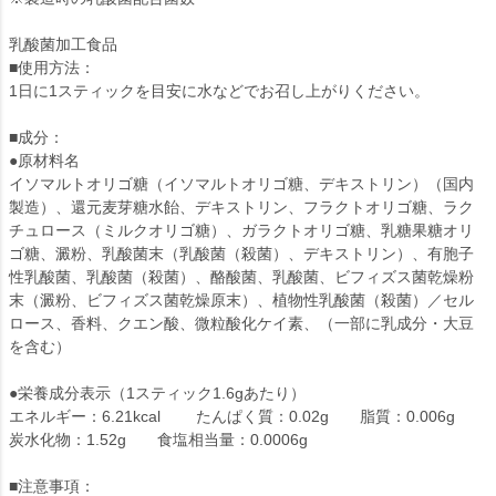
乳酸菌加工食品
■使用方法：
1日に1スティックを目安に水などでお召し上がりください。
■成分：
●原材料名
イソマルトオリゴ糖（イソマルトオリゴ糖、デキストリン）（国内
製造）、還元麦芽糖水飴、デキストリン、フラクトオリゴ糖、ラク
チュロース（ミルクオリゴ糖）、ガラクトオリゴ糖、乳糖果糖オリ
ゴ糖、澱粉、乳酸菌末（乳酸菌（殺菌）、デキストリン）、有胞子
性乳酸菌、乳酸菌（殺菌）、酪酸菌、乳酸菌、ビフィズス菌乾燥粉
末（澱粉、ビフィズス菌乾燥原末）、植物性乳酸菌（殺菌）／セル
ロース、香料、クエン酸、微粒酸化ケイ素、（一部に乳成分・大豆
を含む）
●栄養成分表示（1スティック1.6gあたり）
エネルギー：6.21kcal たんぱく質：0.02g 脂質：0.006g
炭水化物：1.52g 食塩相当量：0.0006g
■注意事項：