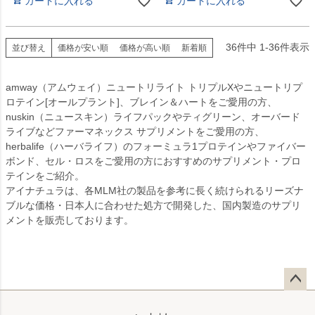
カートに入れる
カートに入れる
36
件中
1
-
36
件表示
並び替え
価格が安い順
価格が高い順
新着順
amway（アムウェイ）ニュートリライト トリプルXやニュートリプ
ロテイン[オールプラント]、ブレイン＆ハートをご愛用の方、
nuskin（ニュースキン）ライフパックやティグリーン、オーバード
ライブなどファーマネックス サプリメントをご愛用の方、
herbalife（ハーバライフ）のフォーミュラ1プロテインやファイバー
ボンド、セル・ロスをご愛用の方におすすめのサプリメント・プロ
テインをご紹介。
アイナチュラは、各MLM社の製品を参考に長く続けられるリーズナ
ブルな価格・日本人に合わせた処方で開発した、国内製造のサプリ
メントを販売しております。
ペー
ジト