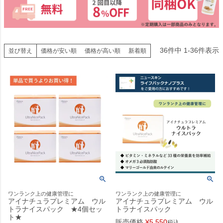
36
件中
1
-
36
件表示
並び替え
価格が安い順
価格が高い順
新着順
ワンランク上の健康管理に
ワンランク上の健康管理に
アイナチュラプレミアム ウル
アイナチュラプレミアム ウル
トラナイスパック ★4個セッ
トラナイスパック
ト★
販売価格
¥
5,550
税込