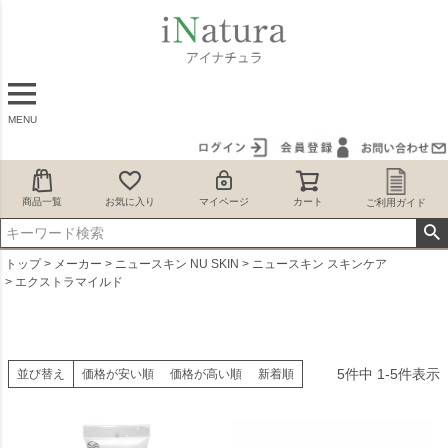
MENU
商品一覧
お気に入り
マイページ
カート
ご利用ガイド
トップ
メーカー
ニュースキン NU SKIN
ニュースキン スキンケア
エクストラマイルド
5
件中
1
-
5
件表示
並び替え
価格が安い順
価格が高い順
新着順