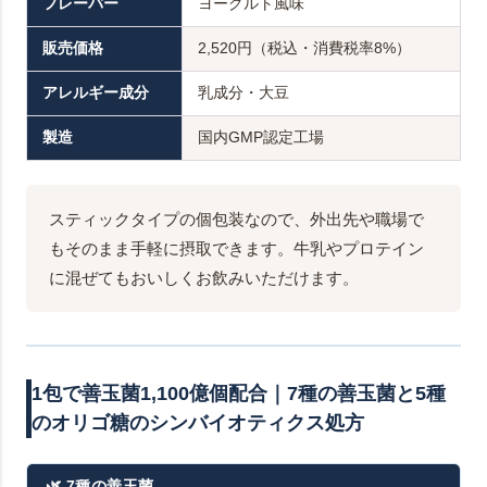
フレーバー
ヨーグルト風味
販売価格
2,520円（税込・消費税率8%）
アレルギー成分
乳成分・大豆
製造
国内GMP認定工場
スティックタイプの個包装なので、外出先や職場で
もそのまま手軽に摂取できます。牛乳やプロテイン
に混ぜてもおいしくお飲みいただけます。
1包で善玉菌1,100億個配合｜7種の善玉菌と5種
のオリゴ糖のシンバイオティクス処方
🌿 7種の善玉菌