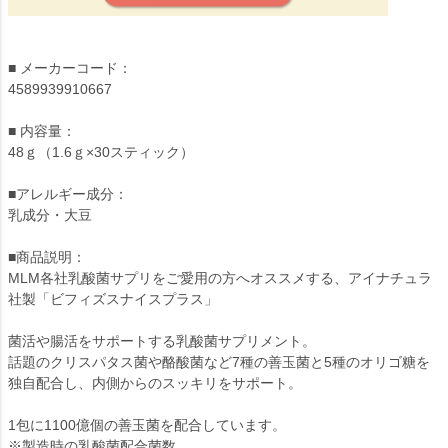
■ メーカーコード：
4589939910667
■ 内容量：
48ｇ（1.6ｇ×30スティック）
■アレルギー成分：
乳成分・大豆
■商品説明：
MLM各社乳酸菌サプリをご愛用の方へオススメする、アイナチュラ
社製「ビフィズスナイスプラス」
菌活や腸活をサポートする乳酸菌サプリメント。
話題のクリスパタス菌や酪酸菌など7種の善玉菌と5種のオリゴ糖を
独自配合し、内側からのスッキリをサポート。
1包に1100億個の善玉菌を配合しています。
※製造時の乳酸菌配合菌数