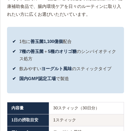
康補助食品で、腸内環境ケアを日々のルーティンに取り入
れたい方に広くお選びいただいています。
1包に
善玉菌1,100億個
配合
7種の善玉菌
＋
5種のオリゴ糖
のシンバイオティク
ス処方
飲みやすい
ヨーグルト風味
のスティックタイプ
国内GMP認定工場
で製造
内容量
30スティック（30日分）
1日の摂取目安
1スティック