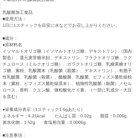
乳酸菌加工食品
■使用方法：
1日に1スティックを目安に水などでお召し上がりください。
■成分：
●原材料名
イソマルトオリゴ糖（イソマルトオリゴ糖、デキストリン）（国内
製造）、還元麦芽糖水飴、デキストリン、フラクトオリゴ糖、ラク
チュロース（ミルクオリゴ糖）、ガラクトオリゴ糖、乳糖果糖オリ
ゴ糖、澱粉、乳酸菌末（乳酸菌（殺菌）、デキストリン）、有胞子
性乳酸菌、乳酸菌（殺菌）、酪酸菌、乳酸菌、ビフィズス菌乾燥粉
末（澱粉、ビフィズス菌乾燥原末）、植物性乳酸菌（殺菌）／セル
ロース、香料、クエン酸、微粒酸化ケイ素、（一部に乳成分・大豆
を含む）
●栄養成分表示（1スティック1.6gあたり）
エネルギー：6.21kcal たんぱく質：0.02g 脂質：0.006g
炭水化物：1.52g 食塩相当量：0.0006g
■注意事項：