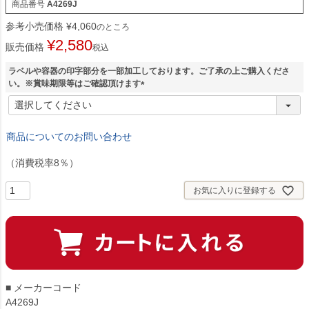
商品番号
A4269J
参考小売価格
¥
4,060
のところ
¥
2,580
販売価格
税込
ラベルや容器の印字部分を一部加工しております。ご了承の上ご購入くださ
い。※賞味期限等はご確認頂けます
(
必
須
商品についてのお問い合わせ
)
（消費税率8％）
お気に入りに登録する
■ メーカーコード
A4269J