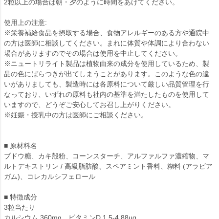
2粒以上の場合は朝・夕のように時間をあけてください。
使用上の注意:
※栄養補給食品を摂取する場合、食物アレルギーのある方や通院中
の方は医師に相談してください。まれに体質や体調により合わない
場合がありますのでその場合は使用を中止してください。
※ニュートリライト製品は植物由来の成分を使用しているため、製
品の色にばらつきが出てしまうことがあります。このような色の違
いがありましても、製造時には各原料について厳しい品質管理を行
なっており、いずれの原料も社内の基準を満たしたものを使用して
いますので、どうぞご安心してお召し上がりください。
※妊娠・授乳中の方は医師にご相談ください。
■ 原材料名
ブドウ糖、カキ殻粉、コーンスターチ、アルファルファ濃縮物、マ
ルトデキストリン / 高級脂肪酸、スペアミント香料、糊料 (アラビア
ガム)、コレカルシフェロール
■ 特徴成分
3粒当たり
カルシウム 360mg、ビタミンD 1.5-4.88μg