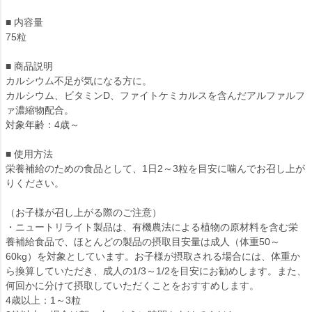
■ 内容量
75粒
■ 商品説明
カルシウム不足が気になる方に。
カルシウム、ビタミンD、ファイトケミカルスを含んだアルファルフ
ァ濃縮物配合。
対象年齢：4歳～
■ 使用方法
栄養補給のための食品として、1日2～3粒を目安に噛んでお召し上が
りください。
（お子様が召し上がる際のご注意）
・ニュートリライト製品は、有機農法による植物の原材料を含む栄
養補給食品で、ほとんどの製品の摂取目安量は成人（体重50～
60kg）を対象としています。お子様が摂取される場合には、体重か
ら換算していただき、成人の1/3～1/2を目安にお勧めします。また、
何回かに分けて摂取していただくことをおすすめします。
4歳以上：1～3粒