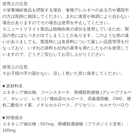
使用上の注意:
※栄養補給食品を摂取する場合、食物アレルギーのある方や通院中
の方は医師に相談してください。まれに体質や体調により合わない
場合がありますのでその場合は使用を中止してください。
※ニュートリライト製品は植物由来の成分を使用しているため、製
品の色にばらつきが出てしまうことがあります。このような色の違
いがありましても、製造時には各原料について厳しい品質管理を行
なっており、いずれの原料も社内の基準を満たしたものを使用して
いますので、どうぞご安心してお召し上がりください。
保管上の注意:
※お子様の手の届かない、涼しく乾いた所に保管してください。
■ 原材料名
エキネシア抽出物、コーンスターチ、柑橘類乾燥物 (グレープフルー
ツ、オレンジ、レモン) / 微結晶セルロース、高級脂肪酸、CMC、微
粒二酸化ケイ素、メチルセルロース、グリセリン、カルナウバロウ
■ 特徴成分
エキネシア抽出物：507mg、柑橘類濃縮物（フラボノイド含有）：
100mg