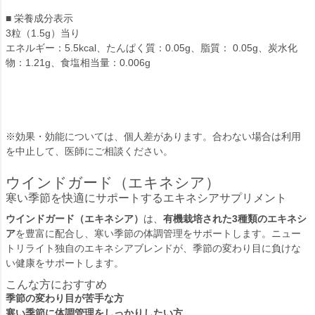
■ 栄養成分表示
3粒（1.5g）当り
エネルギー：5.5kcal、たんぱく質：0.05g、脂質： 0.05g、炭水化
物：1.21g、食塩相当量：0.006g
※効果・効能については、個人差があります。合わない場合は利用
を中止して、医師にご相談ください。
ウインドガード（エキネシア）
寒い季節を快適にサポートするエキネシアサプリメント
ウインドガード（エキネシア）
は、
有機栽培された3種類のエキネシ
ア
を豊富に配合し、寒い季節の体調管理をサポートします。ニュー
トリライト独自のエキネシアブレンドが、季節の変わり目に負けな
い健康をサポートします。
こんな方におすすめ
季節の変わり目が苦手な方
寒い季節に体調管理をしっかりしたい方