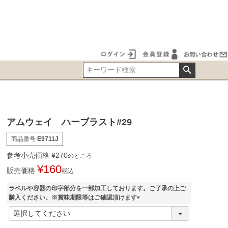
アムウェイ ハーブラスト#29
商品番号
E9711J
参考小売価格
¥
270
のところ
¥
160
販売価格
税込
ラベルや容器の印字部分を一部加工しております。ご了承の上ご
購入ください。※賞味期限等はご確認頂けます
(
必
須