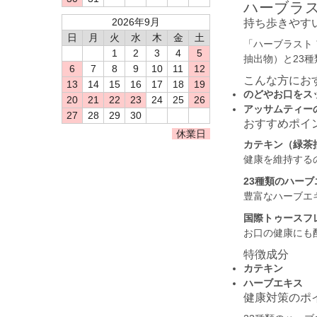
ハーブラス
2026年9月
持ち歩きやす
日
月
火
水
木
金
土
「ハーブラスト
1
2
3
4
5
抽出物）と23
6
7
8
9
10
11
12
こんな方にお
13
14
15
16
17
18
19
のどやお口をス
20
21
22
23
24
25
26
アッサムティー
27
28
29
30
おすすめポイ
休業日
カテキン（緑茶
健康を維持する
23種類のハーブ
豊富なハーブエ
国際トゥースフ
お口の健康にも
特徴成分
カテキン
ハーブエキス
健康対策のポ