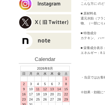
こんな方に:の
■ 原材料名
還元水飴（フラ
物、（一部にり
■ 特徴成分
カテキン、 ハ
■ 栄養成分表示：
エネルギー：8.1
Calendar
2026年8月
日
月
火
水
木
金
土
・当店ではお客
1
2
3
4
5
6
7
8
9
10
11
12
13
14
15
※効果・効能に
16
17
18
19
20
21
22
23
24
25
26
27
28
29
30
31