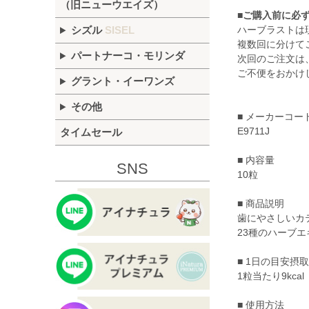
（旧ニューウエイズ）
■ご購入前に必
ハーブラストは
シズル
SISEL
複数回に分けて
パートナーコ・モリンダ
次回のご注文は
ご不便をおかけ
グラント・イーワンズ
その他
■ メーカーコー
E9711J
タイムセール
■ 内容量
SNS
10粒
■ 商品説明
歯にやさしいカ
23種のハーブ
■ 1日の目安摂
1粒当たり9kcal
■ 使用方法