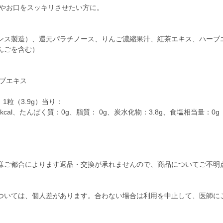
どやお口をスッキリさせたい方に。
ンス製造）、還元パラチノース、りんご濃縮果汁、紅茶エキス、ハーブエ
んごを含む）
ーブエキス
1粒（3.9g）当り：
kcal、たんぱく質：0g、脂質： 0g、炭水化物：3.8g、食塩相当量：0g
様ご都合によります返品・交換が承れませんので、商品についてご不明
ついては、個人差があります。合わない場合は利用を中止して、医師に