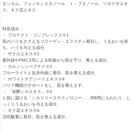
タンガム、フェノキシエタノール、ｔ－ブタノール、ツボクサエキ
ス、キク花エキス
特長成分：
・ プロテクト・コンプレックス※1
肌のハリをささえるコラーゲン・エラスチン着目し、うるおいを保
ち、ハリを与える成分。
・ ザクロエキス※2
紫外線やPM2.5等による乾燥から肌を守り、整える成分。
・ カルノシンペプチド※3
ブルーライトと近赤外線に着目。肌を整える成分。
・ ホワイトチアシードエキス※4
バリア機能のサポートをし、肌を整えます。
・ 「発酵シカエキス」※5
と肌に届ける「シカリリーステクノロジー」…8時間にもわたり、じ
っくりうるおいを与える成分。
・ キク花エキス※6
活性酸素に着目。肌を整える成分。