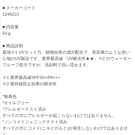
■ メーカーコード
124822J
■ 内容量
50ｇ
■ 商品説明
最強※1 UVカット力、植物由来の成分配合で、美容液のような使い
心地のUV製品です。業界最高値「UV耐水性★★」※2 のウォーター
プルーフ処方ですが、洗顔料で洗い流せます。
※1 業界最高値SPF50+/PA+++
※2 紫外線防止効果の耐水性
*無着色
*オイルフリー
*アレルギーテスト済み
すべての方にアレルギーが起こらないわけではありません。
*ノンコメドジェニックテスト済み
すべての方にコメド(ニキビのもと)が発生しないわけではありませ
ん。