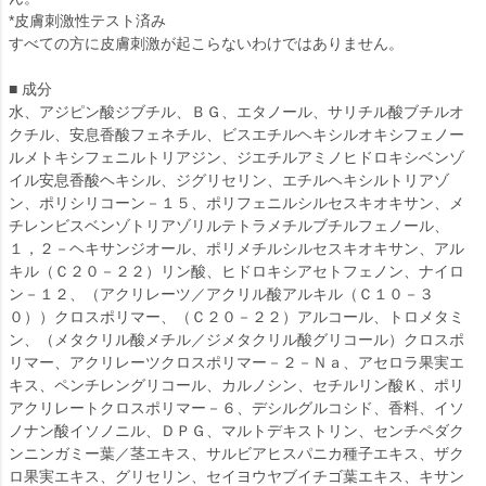
*皮膚刺激性テスト済み
すべての方に皮膚刺激が起こらないわけではありません。
■ 成分
水、アジピン酸ジブチル、ＢＧ、エタノール、サリチル酸ブチルオ
クチル、安息香酸フェネチル、ビスエチルヘキシルオキシフェノー
ルメトキシフェニルトリアジン、ジエチルアミノヒドロキシベンゾ
イル安息香酸ヘキシル、ジグリセリン、エチルヘキシルトリアゾ
ン、ポリシリコーン－１５、ポリフェニルシルセスキオキサン、メ
チレンビスベンゾトリアゾリルテトラメチルブチルフェノール、
１，２－ヘキサンジオール、ポリメチルシルセスキオキサン、アル
キル（Ｃ２０－２２）リン酸、ヒドロキシアセトフェノン、ナイロ
ン－１２、（アクリレーツ／アクリル酸アルキル（Ｃ１０－３
０））クロスポリマー、（Ｃ２０－２２）アルコール、トロメタミ
ン、（メタクリル酸メチル／ジメタクリル酸グリコール）クロスポ
リマー、アクリレーツクロスポリマー－２－Ｎａ、アセロラ果実エ
キス、ペンチレングリコール、カルノシン、セチルリン酸Ｋ、ポリ
アクリレートクロスポリマー－６、デシルグルコシド、香料、イソ
ノナン酸イソノニル、ＤＰＧ、マルトデキストリン、センチペダク
ンニンガミー葉／茎エキス、サルビアヒスパニカ種子エキス、ザク
ロ果実エキス、グリセリン、セイヨウヤブイチゴ葉エキス、キサン