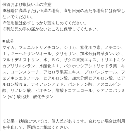
保管および取扱い上の注意
※極端に高温または低温の場所、直射日光のあたる場所には保管し
ないでください。
※使用後は必ずしっかり蓋をしめてください。
※乳幼児の手の届かないところに保管してください。
■ 成分
マイカ、フェニルトリメチコン、シリカ、窒化ホウ素、メチコン、
１，２ーヘキサンジオール、グリセリン、加水分解野菜タンパク、
マルトデキストリン、水、ＢＧ、ザクロ果実エキス、トリエトキシ
カプリリルシラン、水酸化Ａｌ、バクホウシアシトリオドラ葉エキ
ス、コーンスターチ、アセロラ果実エキス、プロパンジオール、フ
ェノキシエタノール、ヒアルロン酸、加水分解ヒアルロン酸、ヒア
ルロン酸Ｎａ、ナイアシンアミド、パントテン酸、アスコルビン
酸、リノレン酸、ビオチン、酢酸トコフェロール、シアノコバラミ
ン (+/-) 酸化鉄、酸化チタン
※効果・効能については、個人差があります。合わない場合は利用
を中止して、医師にご相談ください。