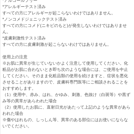
*アルコールフリー
*アレルギーテスト済み
すべての方にアレルギーが起こらないわけではありません。
*ノンコメドジェニックテスト済み
すべての方にコメド(ニキビのもと)が発生しないわけではありませ
ん。
*皮膚刺激性テスト済み
すべての方に皮膚刺激が起こらないわけではありません。
使用上の注意
※お肌に異常が生じていないかよく注意して使用してください。化
粧品がお肌に合わないとき即ち次のような場合には、ご使用を中止
してください。そのまま化粧品類の使用を続けますと、症状を悪化
させることがありますので、皮膚科専門医等にご相談されることを
おすすめします。
（1）使用中、赤み、はれ、かゆみ、刺激、色抜け（白斑等）や黒ず
み等の異常があらわれた場合
（2）使用したお肌に、直射日光があたって上記のような異常があら
われた場合
※傷やはれもの、しっしん等、異常のある部位にはお使いにならな
いでください。