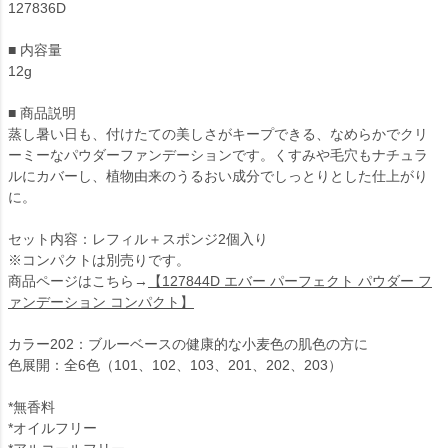
127836D
■ 内容量
12g
■ 商品説明
蒸し暑い日も、付けたての美しさがキープできる、なめらかでクリ
ーミーなパウダーファンデーションです。くすみや毛穴もナチュラ
ルにカバーし、植物由来のうるおい成分でしっとりとした仕上がり
に。
セット内容：レフィル＋スポンジ2個入り
※コンパクトは別売りです。
商品ページはこちら→
【127844D エバー パーフェクト パウダー フ
ァンデーション コンパクト】
カラー202：ブルーベースの健康的な小麦色の肌色の方に
色展開：全6色（101、102、103、201、202、203）
*無香料
*オイルフリー