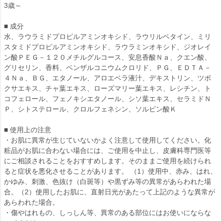
3歳～
■ 成分
水、ラウラミドプロピルアミンオキシド、ラウリルベタイン、ミリ
スタミドプロピルアミンオキシド、ラウラミンオキシド、ジオレイ
ン酸ＰＥＧ－１２０メチルグルコース、安息香酸Ｎａ、クエン酸、
グリセリン、香料、ベンザルコニウムクロリド、ＰＧ、ＥＤＴＡ－
４Ｎａ、ＢＧ、エタノール、アロエベラ液汁、デキストリン、ツボ
クサエキス、チャ葉エキス、ローズマリー葉エキス、レシチン、ト
コフェロール、フェノキシエタノール、シソ葉エキス、セラミドＮ
Ｐ、シトステロール、クロルフェネシン、ソルビン酸Ｋ
■ 使用上の注意
・お肌に異常が生じていないかよく注意して使用してください。化
粧品がお肌に合わない場合には、ご使用を中止し、皮膚科専門医等
にご相談されることをおすすめします。そのままご使用を続けられ
ると症状を悪化させることがあります。 （1）使用中、赤み、はれ、
かゆみ、刺激、色抜け（白斑等）や黒ずみ等の異常があらわれた場
合。（2）使用したお肌に、直射日光があたって上記のような異常が
あらわれた場合。
・傷やはれもの、しっしん等、異常のある部位にはお使いにならな