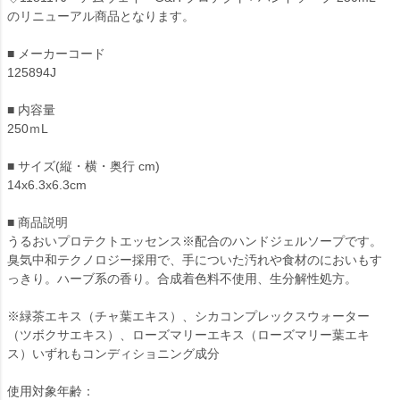
のリニューアル商品となります。
■ メーカーコード
125894J
■ 内容量
250ｍL
■ サイズ(縦・横・奥行 cm)
14x6.3x6.3cm
■ 商品説明
うるおいプロテクトエッセンス※配合のハンドジェルソープです。
臭気中和テクノロジー採用で、手についた汚れや食材のにおいもす
っきり。ハーブ系の香り。合成着色料不使用、生分解性処方。
※緑茶エキス（チャ葉エキス）、シカコンプレックスウォーター
（ツボクサエキス）、ローズマリーエキス（ローズマリー葉エキ
ス）いずれもコンディショニング成分
使用対象年齢：