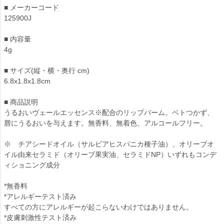
■ メーカーコード
125900J
■ 内容量
4g
■ サイズ(縦・横・奥行 cm)
6.8x1.8x1.8cm
■ 商品説明
うるおいヴェールエッセンス※配合のリップバーム。ベトつかず、
唇にうるおいを与えます。無香料、無着色、アルコールフリー。
※ チアシードオイル（サルビアヒスパニカ種子油）、オリーブオ
イル由来セラミド（オリーブ果実油、セラミドNP）いずれもコンデ
ィショニング成分
*無香料
*アレルギーテスト済み
すべての方にアレルギーが起こらないわけではありません。
*皮膚刺激性テスト済み