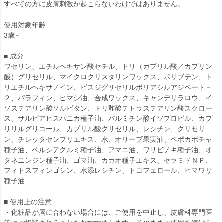
すべての方に皮膚刺激が起こらないわけではありません。
使用対象年齢
3歳～
■ 成分
ワセリン、エチルヘキサン酸セチル、トリ（カプリル酸／カプリン
酸）グリセリル、マイクロクリスタリンワックス、ポリブテン、ト
リエチルヘキサノイン、ビスジグリセリルポリアシルアジペート－
２、パラフィン、ヒマシ油、合成ワックス、キャンデリラロウ、イ
ソステアリン酸ソルビタン、トリ酢酸テトラステアリン酸スクロー
ス、サルビアヒスパニカ種子油、パルミチン酸イソプロピル、カプ
リリルグリコール、カプリル酸グリセリル、レシチン、グリセリ
ン、チレッタセンブリエキス、水、オリーブ果実油、ペポカボチャ
種子油、ペルシアグルミ種子油、アマニ油、ワサビノキ種子油、オ
タネニンジン種子油、ゴマ油、カカオ種子エキス、セラミドＮＰ、
フィトスフィンゴシン、水添レシチン、トコフェロール、ヒマワリ
種子油
■ 使用上の注意
・化粧品が唇に合わない場合には、ご使用を中止し、皮膚科専門医