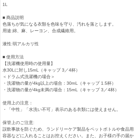
1L
■ 商品説明
色落ちが気になる衣類を色味を守り、汚れを落とします。
用途:綿、麻、レーヨン、合成繊維用。
液性:弱アルカリ性
■ 使用方法
【洗濯機使用時の使用量】
水30Lに対し15mL（キャップ 3／4杯）
＜ドラム式洗濯機の場合＞
・洗濯物の量が4kg以上の場合：30mL（キャップ 1.5杯）
・洗濯物の量が4kg未満の場合：15mL（キャップ 3／4杯）
使用上の注意：
・「中性」「水洗い不可」表示のある衣類には使えません。
保管上のご注意:
誤飲事故を防ぐため、ランドリーケア製品をペットボトルや食品用
容器などに入れることはお控えください。また、お子様の手の届か