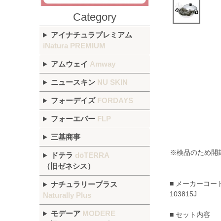
Category
アイナチュラプレミアム
iNatura PREMIUM
アムウェイ
Amway
ニュースキン
NU SKIN
フォーデイズ
FORDAYS
フォーエバー
FLP
三基商事
※検品のため開
ドテラ
dōTERRA
（旧ゼネシス）
■ メーカーコー
ナチュラリープラス
103815J
Naturally Plus
モデーア
MODERE
■ セット内容