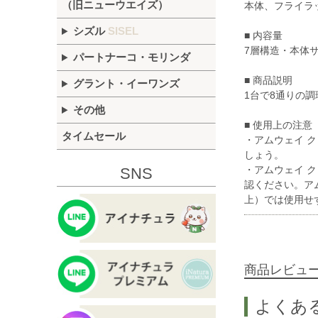
（旧ニューウエイズ）
本体、フライラ
シズル
SISEL
■ 内容量
7層構造・本体サイ
パートナーコ・モリンダ
■ 商品説明
グラント・イーワンズ
1台で8通りの
その他
■ 使用上の注意
タイムセール
・アムウェイ 
しょう。
・アムウェイ 
SNS
認ください。ア
上）では使用せ
商品レビュ
よくあ