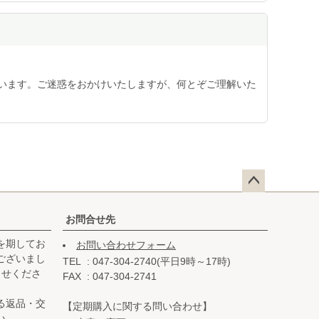
います。ご迷惑をおかけいたしますが、何とぞご理解いた
ペー
ジト
お問合せ先
ップ
を期してお
お問い合わせフォーム
へ
ございまし
TEL
047-304-2740(平日9時～17時)
らせくださ
FAX
047-304-2741
る返品・交
【定期購入に関する問い合わせ】
い。