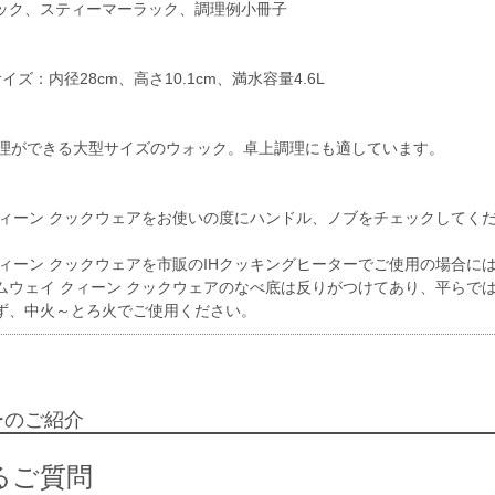
ック、スティーマーラック、調理例小冊子
ズ：内径28cm、高さ10.1cm、満水容量4.6L
調理ができる大型サイズのウォック。卓上調理にも適しています。
クィーン クックウェアをお使いの度にハンドル、ノブをチェックしてく
クィーン クックウェアを市販のIHクッキングヒーターでご使用の場合に
ムウェイ クィーン クックウェアのなべ底は反りがつけてあり、平らでは
ず、中火～とろ火でご使用ください。
ーのご紹介
るご質問