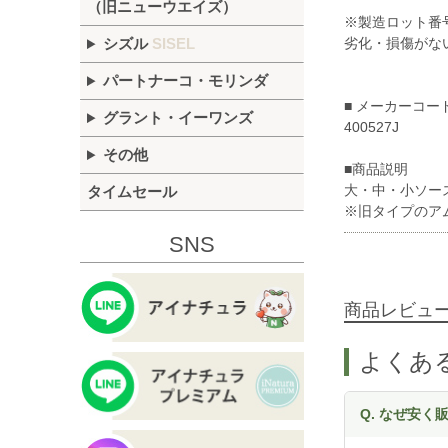
（旧ニューウエイズ）
※製造ロット番
劣化・損傷がな
シズル
SISEL
パートナーコ・モリンダ
■ メーカーコー
グラント・イーワンズ
400527J
その他
■商品説明
大・中・小ソー
タイムセール
※旧タイプのア
SNS
商品レビュ
よくあ
Q. なぜ安