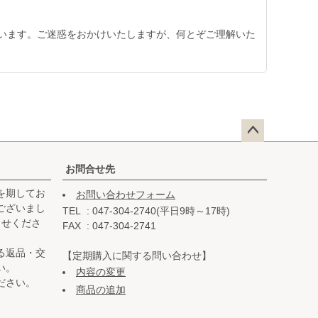
います。ご迷惑をおかけいたしますが、何とぞご理解いた
ペー
ジト
お問合せ先
ップ
を期してお
お問い合わせフォーム
へ
ございまし
TEL
047-304-2740(平日9時～17時)
らせくださ
FAX
047-304-2741
る返品・交
【定期購入に関する問い合わせ】
い。
内容の変更
ださい。
商品の追加