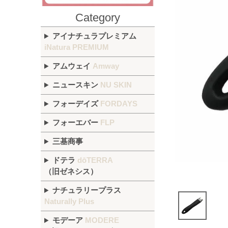
Category
アイナチュラプレミアム
iNatura PREMIUM
アムウェイ
Amway
ニュースキン
NU SKIN
フォーデイズ
FORDAYS
フォーエバー
FLP
三基商事
ドテラ
dōTERRA
（旧ゼネシス）
ナチュラリープラス
Naturally Plus
モデーア
MODERE