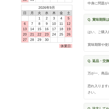
中身に問題が
2026年9月
日
月
火
水
木
金
土
1
2
3
4
5
Q. 賞味期限
6
7
8
9
10
11
12
13
14
15
16
17
18
19
はい、ご購入
20
21
22
23
24
25
26
27
28
29
30
賞味期限や使
休業日
Q. 返品・交
万が一、商品
恐れ入ります
さい。
Q. 注文し