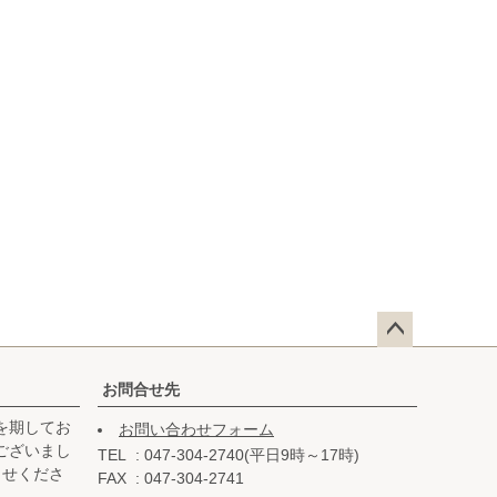
ペー
ジト
お問合せ先
ップ
を期してお
お問い合わせフォーム
へ
ございまし
TEL
047-304-2740(平日9時～17時)
らせくださ
FAX
047-304-2741