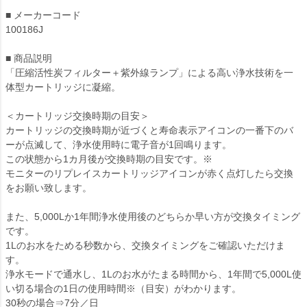
■ メーカーコード
100186J
■ 商品説明
「圧縮活性炭フィルター＋紫外線ランプ」による高い浄水技術を一
体型カートリッジに凝縮。
＜カートリッジ交換時期の目安＞
カートリッジの交換時期が近づくと寿命表示アイコンの一番下のバ
ーが点滅して、浄水使用時に電子音が1回鳴ります。
この状態から1カ月後が交換時期の目安です。※
モニターのリプレイスカートリッジアイコンが赤く点灯したら交換
をお願い致します。
また、5,000Lか1年間浄水使用後のどちらか早い方が交換タイミング
です。
1Lのお水をためる秒数から、交換タイミングをご確認いただけま
す。
浄水モードで通水し、1Lのお水がたまる時間から、1年間で5,000L使
い切る場合の1日の使用時間※（目安）がわかります。
30秒の場合⇒7分／日