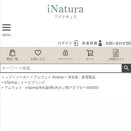
MENU
商品一覧
お気に入り
マイページ
カート
ご利用ガイド
トップ
メーカー
アムウェイ Amway
浄水器・家電製品
eSpring｜イースプリング
アムウェイ eSpring浄水器II用 内ネジ用アダプター3#4050