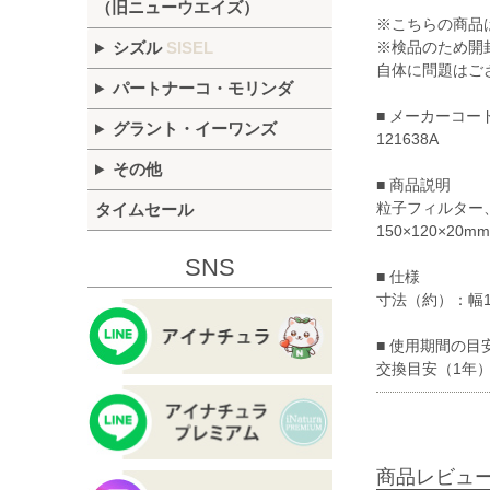
（旧ニューウエイズ）
※こちらの商品
※検品のため開
シズル
SISEL
自体に問題はご
パートナーコ・モリンダ
■ メーカーコー
グラント・イーワンズ
121638A
その他
■ 商品説明
粒子フィルター
タイムセール
150×120×20m
SNS
■ 仕様
寸法（約）：幅12
■ 使用期間の目
交換目安（1年）
商品レビュ