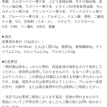
果糖、エルダーベリー果汁末、ぶどう皮抽出物、ザクロ抽出物、赤
ワイン抽出物、ラズベリー果汁末、ビタミンK2含有食用油脂、モレ
ロチェリー果汁末、ブラックベリー果汁末、ブラックカラント果汁
末、ブルーベリー果汁末、L－アルギニン、クエン酸、香料、二酸化
ケイ素、V.C、甘味料（リボ－ス）、ステビア、スクラロース、
V.D、V.B6、リン酸K、V.B12、葉酸
■ 成分
栄養成分表示（12g当り）：
エネルギー44.0kcal、たんぱく質5.0g、脂質0g、食物繊維0g、ナト
リウム1.7㎎、カルシウム1.2㎎、アルギニン5.0g
■注意事項
・開封後は袋をしっかりと閉め、高温多湿の場所をさけて保存して
ください。保存料は使用しておりませんので、なるべく早くお召し
上がりください。この商品は18歳以上の成人を対象に作られたもの
です。妊娠、授乳中の方は使用を控えてください。アレルギー体質
の方や、治療中、または薬を服用中の方は医師にご相談ください。
・当店ではお客様ご都合によります返品・交換が承れませんので、
商品についてご不明点等ございましたらご購入前にお問い合わせく
ださいませ。