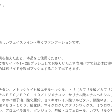
ド：
美しいフェイスラインへ導くファンデーションです。
肌を整えたあと、本品をご使用ください。
て右サイドを1～2回プッシュしてお取りいただき専用パフで顔全体に塗
めは右サイドを数回プッシュすることで出てきます。
チタン、メトキシケイヒ酸エチルヘキシル、トリ（カプリル酸／カプリ
チルＰＥＧ／ＰＰＧ－１０／１ジメチコン、サリチル酸エチルヘキシル
、ホホバ種子油、酸化亜鉛、セスキオレイン酸ソルビタン、硫酸Ｍｇ、
酸ＰＥＧ－１００、酸化鉄、マイクロクリスタリンワックス、ミツロウ
ン、アロエベラ液汁、グンジョウ、酢酸トコフェロール、カプリリルグ