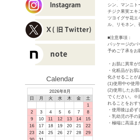
シン、マンニト
チジク果実エキ
ツヨイグサ花エ
ル、リモネン、
■注意事項：
パッケージのバ
予めご了承をお
・お肌に異常が
・化粧品がお肌
化させることが
Calendar
(1)使用中や
(2)使用した
2026年8月
でください。※
日
月
火
水
木
金
土
れることをおす
1
・使用後は必ず
2
3
4
5
6
7
8
・乳幼児の手の
9
10
11
12
13
14
15
・極端に高温ま
16
17
18
19
20
21
22
23
24
25
26
27
28
29
30
31