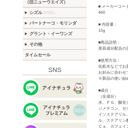
（旧ニューウエイズ）
■ メーカーコー
460
シズル
SISEL
パートナーコ・モリンダ
■ 内容量：
15g
グラント・イーワンズ
■商品説明：
その他
美容成分配合の
タイムセール
■使用方法：
化粧水などでお
SNS
お好みに合わせ
※新品の使い始
■成分：
（全成分）
水、ＰＧ、酸化
ジメチコン、セ
イソステアリル
ル、ステアリン
Ｃａ、カフェイ