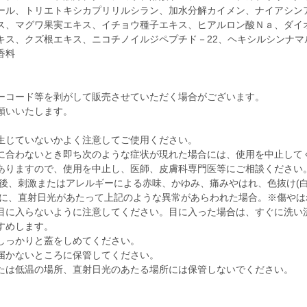
ール、トリエトキシカプリリルシラン、加水分解カイメン、ナイアシン
ス、マグワ果実エキス、イチョウ種子エキス、ヒアルロン酸Ｎａ、ダイ
キス、クズ根エキス、ニコチノイルジペプチド－22、ヘキシルシンナ
香料
ーコード等を剥がして販売させていただく場合がございます。
願いいたします。
生じていないかよく注意してご使用ください。
に合わないとき即ち次のような症状が現れた場合には、使用を中止して
ありますので、使用を中止し、医師、皮膚科専門医等にご相談ください
使用後、刺激またはアレルギーによる赤味、かゆみ、痛みやはれ、色抜け(
お肌に、直射日光があたって上記のような異常があらわれた場合。※傷や
目に入らないように注意してください。目に入った場合は、すぐに洗い
すめします。
しっかりと蓋をしめてください。
届かないところに保管してください。
たは低温の場所、直射日光のあたる場所には保管しないでください。