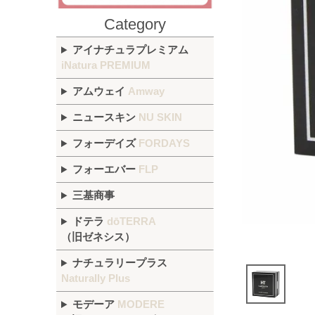
Category
アイナチュラプレミアム
iNatura PREMIUM
アムウェイ
Amway
ニュースキン
NU SKIN
フォーデイズ
FORDAYS
フォーエバー
FLP
三基商事
ドテラ
dōTERRA
（旧ゼネシス）
ナチュラリープラス
Naturally Plus
モデーア
MODERE