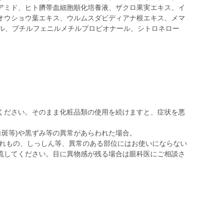
アミド、ヒト臍帯血細胞順化培養液、ザクロ果実エキス、イ
オウショウ葉エキス、ウルムスダビディアナ根エキス、メマ
マル、ブチルフェニルメチルプロピオナール、シトロネロー
ください。そのまま化粧品類の使用を続けますと、症状を悪
。
白斑等)や黒ずみ等の異常があらわれた場合。
はれもの、しっしん等、異常のある部位にはお使いにならない
流してください。目に異物感が残る場合は眼科医にご相談さ