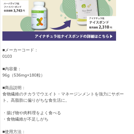
■メーカーコード：
0103
■内容量：
96g（536mg×180粒）
■商品説明：
食物繊維のチカラでウエイト・マネージンメントを強力にサポー
ト。高脂肪に偏りがちな食生活に。
・揚げ物や肉料理をよく食べる
・食物繊維が不足しがち
■使用方法：