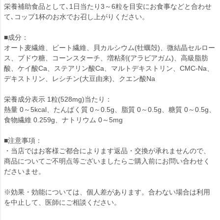
栄養補助食品として､1日当たり3～6粒を目安にお食事などと合わせ
て､コップ1杯のお水でお召し上がりください。
■成分：
オート麦繊維、ビート繊維、貝カルシウム(牡蠣殻)、微結晶セルロー
ス、ブドウ糖、コーンスターチ、増粘剤(アラビアガム)、高級脂肪
酸、ケイ酸Ca、ステアリン酸Ca、マルトデキストリン、CMC-Na、
デキストリン、レシチン(大豆由来)、クエン酸Na
栄養成分表示 1粒(528mg)当たり：
熱量 0～5kcal、たんぱく質 0～0.5g、脂質 0～0.5g、糖質 0～0.5g、
食物繊維 0.259g、ナトリウム 0～5mg
■注意事項：
・当店ではお客様ご都合によります返品・交換が承れませんので、
商品についてご不明点等ございましたらご購入前にお問い合わせく
ださいませ。
※効果・効能については、個人差があります。合わない場合は利用
を中止して、医師にご相談ください。