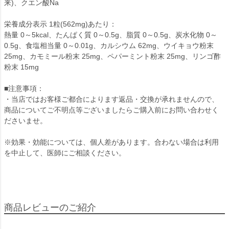
来)、クエン酸Na
栄養成分表示 1粒(562mg)あたり：
熱量 0～5kcal、たんぱく質 0～0.5g、脂質 0～0.5g、炭水化物 0～
0.5g、食塩相当量 0～0.01g、カルシウム 62mg、ウイキョウ粉末
25mg、カモミール粉末 25mg、ペパーミント粉末 25mg、リンゴ酢
粉末 15mg
■注意事項：
・当店ではお客様ご都合によります返品・交換が承れませんので、
商品についてご不明点等ございましたらご購入前にお問い合わせく
ださいませ。
※効果・効能については、個人差があります。合わない場合は利用
を中止して、医師にご相談ください。
商品レビューのご紹介