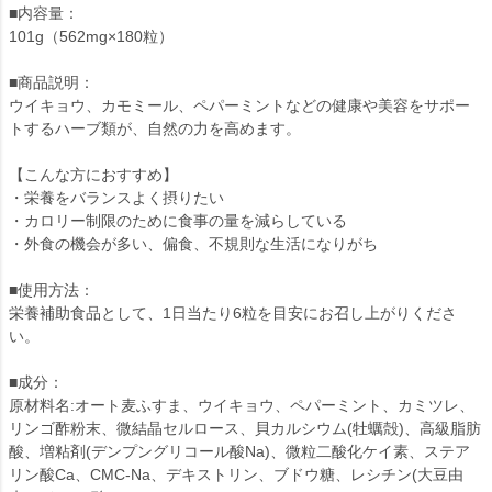
■内容量：
101g（562mg×180粒）
■商品説明：
ウイキョウ、カモミール、ペパーミントなどの健康や美容をサポー
トするハーブ類が、自然の力を高めます。
【こんな方におすすめ】
・栄養をバランスよく摂りたい
・カロリー制限のために食事の量を減らしている
・外食の機会が多い、偏食、不規則な生活になりがち
■使用方法：
栄養補助食品として、1日当たり6粒を目安にお召し上がりくださ
い。
■成分：
原材料名:オート麦ふすま、ウイキョウ、ペパーミント、カミツレ、
リンゴ酢粉末、微結晶セルロース、貝カルシウム(牡蠣殻)、高級脂肪
酸、増粘剤(デンプングリコール酸Na)、微粒二酸化ケイ素、ステア
リン酸Ca、CMC-Na、デキストリン、ブドウ糖、レシチン(大豆由