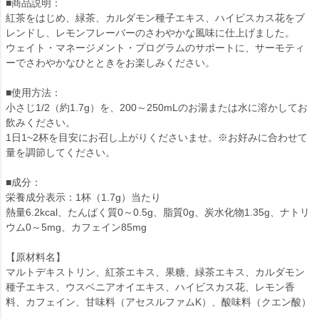
■商品説明：
紅茶をはじめ、緑茶、カルダモン種子エキス、ハイビスカス花をブ
レンドし、レモンフレーバーのさわやかな風味に仕上げました。
ウェイト・マネージメント・プログラムのサポートに、サーモティ
ーでさわやかなひとときをお楽しみください。
■使用方法：
小さじ1/2（約1.7g）を、200～250mLのお湯または水に溶かしてお
飲みください。
1日1~2杯を目安にお召し上がりくださいませ。※お好みに合わせて
量を調節してください。
■成分：
栄養成分表示：1杯（1.7g）当たり
熱量6.2kcal、たんぱく質0～0.5g、脂質0g、炭水化物1.35g、ナトリ
ウム0～5mg、カフェイン85mg
【原材料名】
マルトデキストリン、紅茶エキス、果糖、緑茶エキス、カルダモン
種子エキス、ウスベニアオイエキス、ハイビスカス花、レモン香
料、カフェイン、甘味料（アセスルファムK）、酸味料（クエン酸）