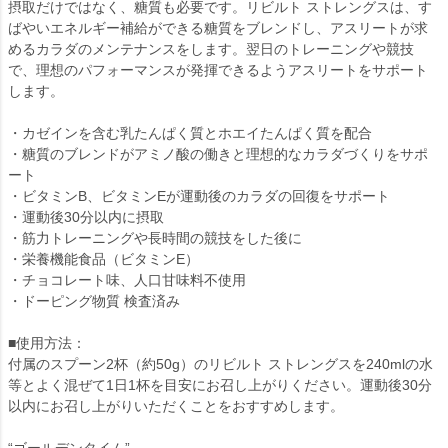
摂取だけではなく、糖質も必要です。リビルト ストレングスは、す
ばやいエネルギー補給ができる糖質をブレンドし、アスリートが求
めるカラダのメンテナンスをします。翌日のトレーニングや競技
で、理想のパフォーマンスが発揮できるようアスリートをサポート
します。
・カゼインを含む乳たんぱく質とホエイたんぱく質を配合
・糖質のブレンドがアミノ酸の働きと理想的なカラダづくりをサポ
ート
・ビタミンB、ビタミンEが運動後のカラダの回復をサポート
・運動後30分以内に摂取
・筋力トレーニングや長時間の競技をした後に
・栄養機能食品（ビタミンE）
・チョコレート味、人口甘味料不使用
・ドーピング物質 検査済み
■使用方法：
付属のスプーン2杯（約50g）のリビルト ストレングスを240mlの水
等とよく混ぜて1日1杯を目安にお召し上がりください。運動後30分
以内にお召し上がりいただくことをおすすめします。
“ゴールデンタイム”