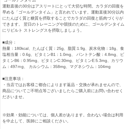
運動直後の30分はアスリートにとって大切な時間。カラダの回復を
早める「ゴールデンタイム」と言われています。運動直後30分以内
にたんぱく質と糖質を摂取することでカラダの回復と筋肉づくりが
できます。 翌日のトレーニングや競技のために、ゴールデンタイム
にリビルト ストレングスを摂取しましょう。
■成分：
熱量：180kcal、たんぱく質：25g、脂質:1.9g、炭水化物：18g、食
塩相当量：0.6g、ビタミンB1：1.0mg、 パントテン酸：4.8mg、ビ
タミンB6：0.95mg、ビタミンC:30mg、ビタミンE:5.3mg、カリウ
ム：497ｍg、 カルシウム：358mg、マグネシウム：104mg
■注意事項：
・当店ではお客様ご都合によります返品・交換が承れませんので、
商品についてご不明点等ございましたらご購入前にお問い合わせく
ださいませ。
※効果・効能については、個人差があります。合わない場合は利用
を中止して、医師にご相談ください。