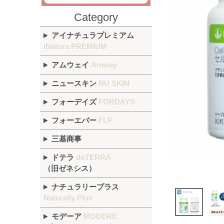
Category
アイナチュラプレミアム
iNatura PREMIUM
アムウェイ
Amway
ニュースキン
NU SKIN
フォーデイズ
FORDAYS
フォーエバー
FLP
三基商事
ドテラ
dōTERRA
（旧ゼネシス）
ナチュラリープラス
Naturally Plus
モデーア
MODERE