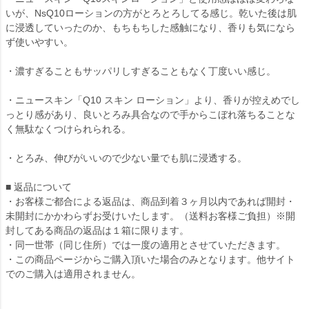
いが、NsQ10ローションの方がとろとろしてる感じ。乾いた後は肌
に浸透していったのか、もちもちした感触になり、香りも気になら
ず使いやすい。
・濃すぎることもサッパリしすぎることもなく丁度いい感じ。
・ニュースキン「Q10 スキン ローション」より、香りが控えめでし
っとり感があり、良いとろみ具合なので手からこぼれ落ちることな
く無駄なくつけられられる。
・とろみ、伸びがいいので少ない量でも肌に浸透する。
■ 返品について
・お客様ご都合による返品は、商品到着３ヶ月以内であれば開封・
未開封にかかわらずお受けいたします。（送料お客様ご負担）※開
封してある商品の返品は１箱に限ります。
・同一世帯（同じ住所）では一度の適用とさせていただきます。
・この商品ページからご購入頂いた場合のみとなります。他サイト
でのご購入は適用されません。