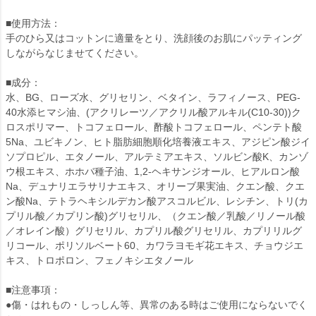
■使用方法：
手のひら又はコットンに適量をとり、洗顔後のお肌にパッティング
しながらなじませてください。
■成分：
水、BG、ローズ水、グリセリン、ベタイン、ラフィノース、PEG-
40水添ヒマシ油、(アクリレーツ／アクリル酸アルキル(C10-30))ク
ロスポリマー、トコフェロール、酢酸トコフェロール、ペンテト酸
5Na、ユビキノン、ヒト脂肪細胞順化培養液エキス、アジピン酸ジイ
ソプロピル、エタノール、アルテミアエキス、ソルビン酸K、カンゾ
ウ根エキス、ホホバ種子油、1,2-ヘキサンジオール、ヒアルロン酸
Na、デュナリエラサリナエキス、オリーブ果実油、クエン酸、クエ
ン酸Na、テトラヘキシルデカン酸アスコルビル、レシチン、トリ(カ
プリル酸／カプリン酸)グリセリル、（クエン酸／乳酸／リノール酸
／オレイン酸）グリセリル、カプリル酸グリセリル、カプリリルグ
リコール、ポリソルベート60、カワラヨモギ花エキス、チョウジエ
キス、トロポロン、フェノキシエタノール
■注意事項：
●傷・はれもの・しっしん等、異常のある時はご使用にならないでく