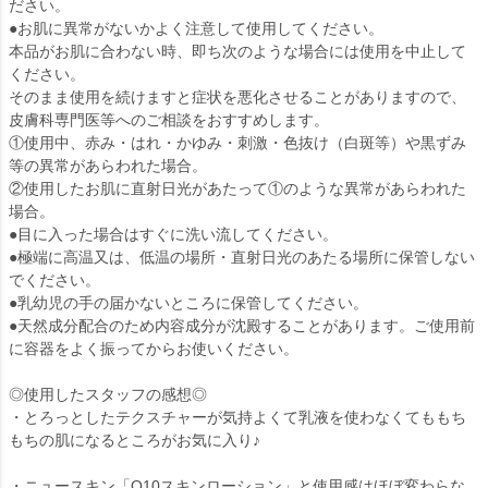
ださい。
●お肌に異常がないかよく注意して使用してください。
本品がお肌に合わない時、即ち次のような場合には使用を中止して
ください。
そのまま使用を続けますと症状を悪化させることがありますので、
皮膚科専門医等へのご相談をおすすめします。
①使用中、赤み・はれ・かゆみ・刺激・色抜け（白斑等）や黒ずみ
等の異常があらわれた場合。
②使用したお肌に直射日光があたって①のような異常があらわれた
場合。
●目に入った場合はすぐに洗い流してください。
●極端に高温又は、低温の場所・直射日光のあたる場所に保管しない
でください。
●乳幼児の手の届かないところに保管してください。
●天然成分配合のため内容成分が沈殿することがあります。ご使用前
に容器をよく振ってからお使いください。
◎使用したスタッフの感想◎
・とろっとしたテクスチャーが気持よくて乳液を使わなくてももち
もちの肌になるところがお気に入り♪
・ニュースキン「Q10スキンローション」と使用感はほぼ変わらな