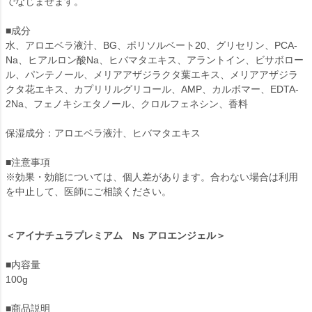
でなじませます。
■成分
水、アロエベラ液汁、BG、ポリソルベート20、グリセリン、PCA-
Na、ヒアルロン酸Na、ヒバマタエキス、アラントイン、ビサボロー
ル、パンテノール、メリアアザジラクタ葉エキス、メリアアザジラ
クタ花エキス、カプリリルグリコール、AMP、カルボマー、EDTA-
2Na、フェノキシエタノール、クロルフェネシン、香料
保湿成分：アロエベラ液汁、ヒバマタエキス
■注意事項
※効果・効能については、個人差があります。合わない場合は利用
を中止して、医師にご相談ください。
＜アイナチュラプレミアム Ns アロエンジェル＞
■内容量
100g
■商品説明