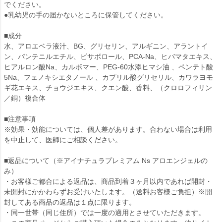
でください。
●乳幼児の手の届かないところに保管してください。
■成分
水、アロエベラ液汁、BG、グリセリン、アルギニン、アラントイ
ン、パンテニルエチル、ビサボロール、PCA-Na、ヒバマタエキス、
ヒアルロン酸Na、カルボマー、PEG-60水添ヒマシ油 、ペンテト酸
5Na、フェノキシエタノール 、カプリル酸グリセリル、カワラヨモ
ギ花エキス、チョウジエキス、クエン酸、香料、（クロロフィリン
／銅）複合体
■注意事項
※効果・効能については、個人差があります。合わない場合は利用
を中止して、医師にご相談ください。
■返品について（※アイナチュラプレミアム Ns アロエンジェルの
み）
・お客様ご都合による返品は、商品到着３ヶ月以内であれば開封・
未開封にかかわらずお受けいたします。（送料お客様ご負担）※開
封してある商品の返品は１点に限ります。
・同一世帯（同じ住所）では一度の適用とさせていただきます。