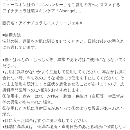
ニュースキン社の「エンハンサー」をご愛用の方へオススメする
アイナチュラ社製スキンケア「Aloengel」。
販売名：アイナチュラモイスチャージェルA
■使用方法
洗顔の後、適量をお肌に馴染ませてください。日焼け後のお手入れ
にも適しています。
●傷・はれもの・しっしん等、異常のある時はご使用にならないでく
ださい。
●お肌に異常がないかよく注意して使用してください。本品がお肌に
合わない時、即ち次のような場合には使用を中止してください。そ
のまま使用を続けますと症状を悪化させることがありますので、皮
膚科専門医等へのご相談をおすすめします。
①使用中、赤み・はれ・かゆみ・刺激・色抜け（白斑等）や黒ずみ
等の異常があらわれた場合。
②使用したお肌に直射日光があたって①のような異常があらわれた
場合。
●目に入った場合はすぐに洗い流してください。
●極端に高温又は、低温の場所・直射日光のあたる場所に保管しない