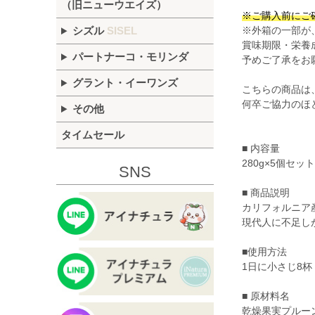
（旧ニューウエイズ）
※ご購入前にご
※外箱の一部が
シズル
SISEL
賞味期限・栄養
パートナーコ・モリンダ
予めご了承をお
グラント・イーワンズ
こちらの商品は
何卒ご協力のほ
その他
タイムセール
■ 内容量
280g×5個セット
SNS
■ 商品説明
カリフォルニア
現代人に不足し
■使用方法
1日に小さじ8杯
■ 原材料名
乾燥果実プルーン