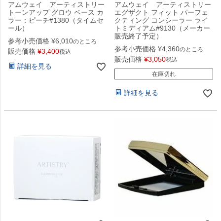
アムウェイ アーティストリー
アムウェイ アーティストリー
トーンアップ グロウ ベース カ
エグザクト フィット パーフェ
ラー：ピーチ#1380（タイムセ
クティング コンシーラー ライ
ール）
トミディアム#9130（メーカー
販売終了予定）
参考小売価格
¥
6,010
のところ
参考小売価格
¥
4,360
のところ
販売価格
¥
3,400
税込
販売価格
¥
3,050
税込
詳細を見る
在庫切れ
詳細を見る