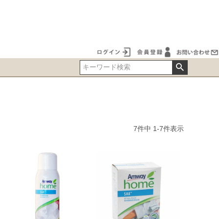
7
件中
1
-
7
件表示