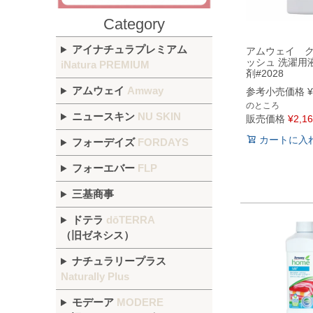
Category
アイナチュラプレミアム
アムウェイ 
ッシュ 洗濯用
iNatura PREMIUM
剤#2028
アムウェイ
Amway
参考小売価格
¥
のところ
ニュースキン
NU SKIN
販売価格
¥
2,1
カートに入
フォーデイズ
FORDAYS
フォーエバー
FLP
三基商事
ドテラ
dōTERRA
（旧ゼネシス）
ナチュラリープラス
Naturally Plus
モデーア
MODERE