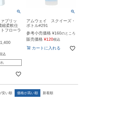
ファブリッ
アムウェイ スクイーズ・
濃縮柔軟仕
ボトル#291
イトフローラ
参考小売価格
¥
160
のところ
販売価格
¥
120
税込
1,400
カートに入れる
税込
切れ
が安い順
価格が高い順
新着順