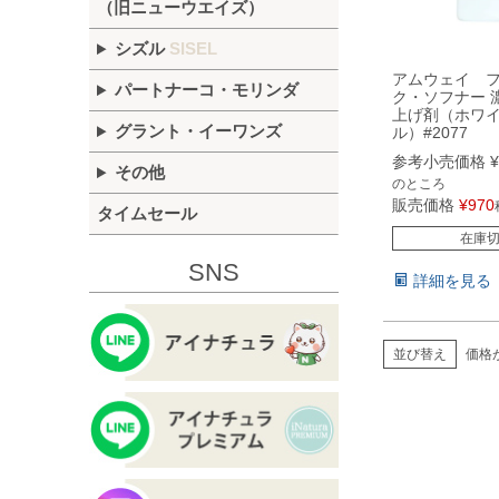
（旧ニューウエイズ）
シズル
SISEL
アムウェイ 
パートナーコ・モリンダ
ク・ソフナー 
上げ剤（ホワ
グラント・イーワンズ
ル）#2077
参考小売価格
¥
その他
のところ
販売価格
¥
970
タイムセール
在庫
SNS
詳細を見る
並び替え
価格