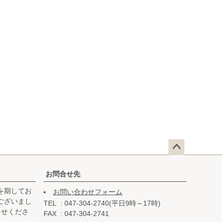
ペー
ジト
お問合せ先
ップ
を期してお
お問い合わせフォーム
へ
ございまし
TEL
047-304-2740(平日9時～17時)
らせくださ
FAX
047-304-2741