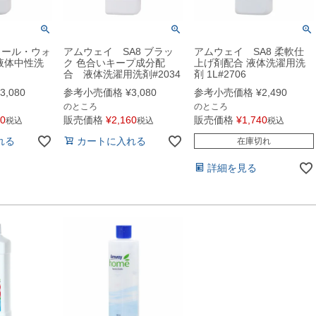
クール・ウォ
アムウェイ SA8 ブラッ
アムウェイ SA8 柔軟仕
液体中性洗
ク 色合いキープ成分配
上げ剤配合 液体洗濯用洗
合 液体洗濯用洗剤#2034
剤 1L#2706
3,080
参考小売価格
¥
3,080
参考小売価格
¥
2,490
のところ
のところ
60
販売価格
¥
2,160
販売価格
¥
1,740
税込
税込
税込
れる
カートに入れる
在庫切れ
詳細を見る