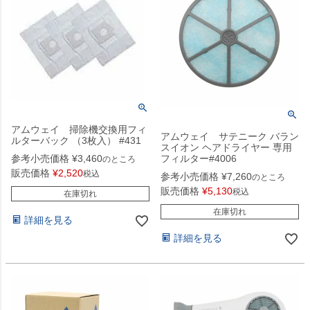
アムウェイ 掃除機交換用フィ
アムウェイ サテニーク バラン
ルターバック （3枚入） #431
スイオン ヘアドライヤー 専用
参考小売価格
¥
3,460
フィルター#4006
のところ
販売価格
¥
2,520
税込
参考小売価格
¥
7,260
のところ
販売価格
¥
5,130
税込
在庫切れ
在庫切れ
詳細を見る
詳細を見る