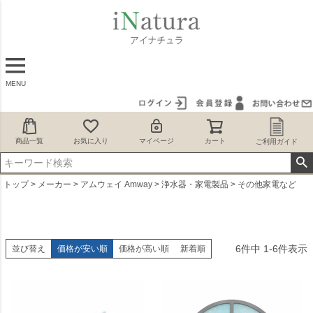
MENU
商品一覧
お気に入り
マイページ
カート
ご利用ガイド
トップ
メーカー
アムウェイ Amway
浄水器・家電製品
その他家電など
6
件中
1
-
6
件表示
並び替え
価格が安い順
価格が高い順
新着順