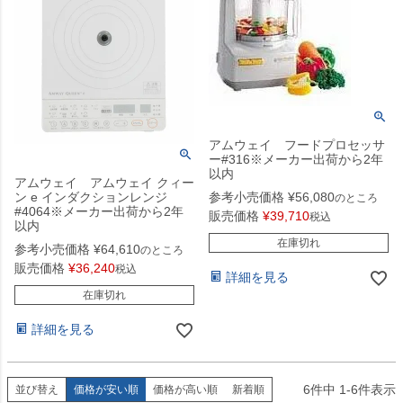
アムウェイ フードプロセッサ
ー#316※メーカー出荷から2年
以内
アムウェイ アムウェイ クィー
ン e インダクションレンジ
参考小売価格
¥
56,080
のところ
#4064※メーカー出荷から2年
販売価格
¥
39,710
税込
以内
在庫切れ
参考小売価格
¥
64,610
のところ
販売価格
¥
36,240
税込
詳細を見る
在庫切れ
詳細を見る
6
件中
1
-
6
件表示
並び替え
価格が安い順
価格が高い順
新着順