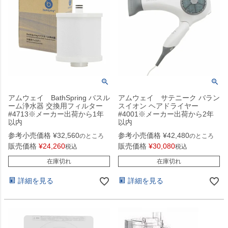
アムウェイ BathSpring バスル
アムウェイ サテニーク バラン
ーム浄水器 交換用フィルター
スイオン ヘアドライヤー
#4713※メーカー出荷から1年
#4001※メーカー出荷から2年
以内
以内
参考小売価格
¥
32,560
参考小売価格
¥
42,480
のところ
のところ
販売価格
¥
24,260
販売価格
¥
30,080
税込
税込
在庫切れ
在庫切れ
詳細を見る
詳細を見る