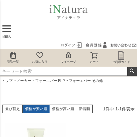
MENU
商品一覧
お気に入り
マイページ
カート
ご利用ガイド
トップ
メーカー
フォーエバー FLP
フォーエバー その他
1
件中
1
-
1
件表示
並び替え
価格が安い順
価格が高い順
新着順