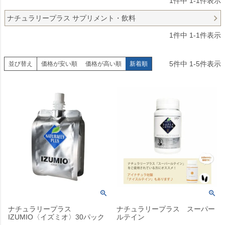
1
件中
1
-
1
件表示
ナチュラリープラス サプリメント・飲料
1
件中
1
-
1
件表示
5
件中
1
-
5
件表示
並び替え
価格が安い順
価格が高い順
新着順
ナチュラリープラス
ナチュラリープラス スーパー
IZUMIO〈イズミオ〉30パック
ルテイン