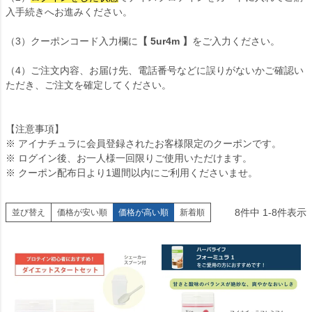
入手続きへお進みください。
（3）クーポンコード入力欄に
【 5ur4m 】
をご入力ください。
（4）ご注文内容、お届け先、電話番号などに誤りがないかご確認い
ただき、ご注文を確定してください。
【注意事項】
※ アイナチュラに会員登録されたお客様限定のクーポンです。
※ ログイン後、お一人様一回限りご使用いただけます。
※ クーポン配布日より1週間以内にご利用くださいませ。
8
件中
1
-
8
件表示
並び替え
価格が安い順
価格が高い順
新着順