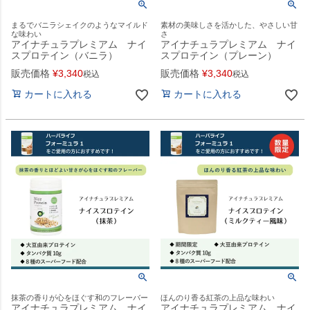
まるでバニラシェイクのようなマイルド
素材の美味しさを活かした、やさしい甘
な味わい
さ
アイナチュラプレミアム ナイ
アイナチュラプレミアム ナイ
スプロテイン（バニラ）
スプロテイン（プレーン）
販売価格
¥
3,340
販売価格
¥
3,340
税込
税込
カートに入れる
カートに入れる
抹茶の香りが心をほぐす和のフレーバー
ほんのり香る紅茶の上品な味わい
アイナチュラプレミアム ナイ
アイナチュラプレミアム ナイ