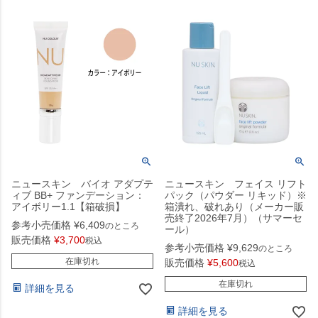
ニュースキン バイオ アダプテ
ニュースキン フェイス リフト
ィブ BB+ ファンデーション：
パック（パウダー リキッド）※
アイボリー1.1【箱破損】
箱潰れ、破れあり（メーカー販
売終了2026年7月）（サマーセ
参考小売価格
¥
6,409
のところ
ール）
販売価格
¥
3,700
税込
参考小売価格
¥
9,629
のところ
在庫切れ
販売価格
¥
5,600
税込
在庫切れ
詳細を見る
詳細を見る