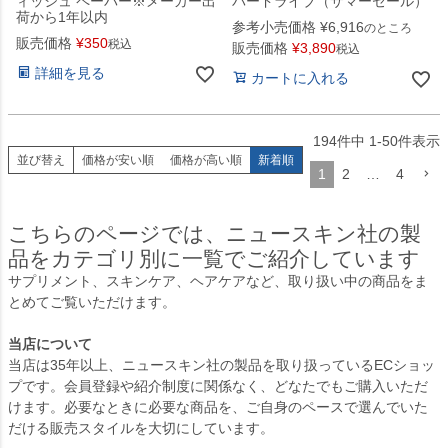
ィッシュ ペーパー※メーカー出
バードライブ（サマーセール）
荷から1年以内
参考小売価格
¥
6,916
のところ
販売価格
¥
350
税込
販売価格
¥
3,890
税込
詳細を見る
カートに入れる
194
件中
1
-
50
件表示
並び替え
価格が安い順
価格が高い順
新着順
1
2
…
4
こちらのページでは、ニュースキン社の製
品をカテゴリ別に一覧でご紹介しています
サプリメント、スキンケア、ヘアケアなど、取り扱い中の商品をま
とめてご覧いただけます。
当店について
当店は35年以上、ニュースキン社の製品を取り扱っているECショッ
プです。会員登録や紹介制度に関係なく、どなたでもご購入いただ
けます。必要なときに必要な商品を、ご自身のペースで選んでいた
だける販売スタイルを大切にしています。