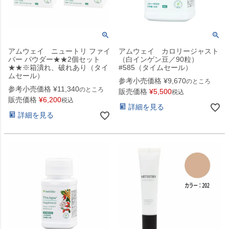
アムウェイ ニュートリ ファイ
アムウェイ カロリージャスト
バー パウダー★★2個セット
（白インゲン豆／90粒）
★★※箱潰れ、破れあり（タイ
#585（タイムセール）
ムセール）
参考小売価格
¥
9,670
のところ
参考小売価格
¥
11,340
のところ
販売価格
¥
5,500
税込
販売価格
¥
6,200
税込
詳細を見る
詳細を見る