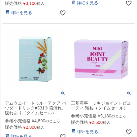
詳細を見る
販売価格
¥
3,100
税込
詳細を見る
アムウェイ トゥルーアクア パ
三基商事 ミキジョイントビュ
ウダードリンク#531※箱潰れ、
ーティ 顆粒（タイムセール）
破れあり（タイムセール）
参考小売価格
¥
5,180
のところ
参考小売価格
¥
4,890
のところ
販売価格
¥
2,500
税込
販売価格
¥
2,800
税込
詳細を見る
詳細を見る