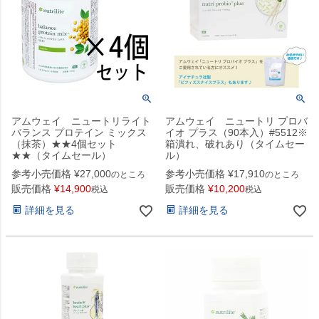
アムウェイ ニュートリライト
アムウェイ ニュートリ プロバ
バランス プロテイン ミックス
イオ プラス（90本入）#5512※
（抹茶）★★4個セット
箱潰れ、破れあり（タイムセー
★★（タイムセール）
ル）
参考小売価格
¥
27,000
参考小売価格
¥
17,910
のところ
のところ
販売価格
¥
14,900
販売価格
¥
10,200
税込
税込
詳細を見る
詳細を見る