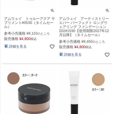
アムウェイ トゥルーアクア サ
アムウェイ アーティストリー
プリメント#0530（タイムセー
エバー パーフェクト ロングウ
ル）
ェアリング ファンデーション
202#1590【使用期限2027年12
参考小売価格
¥
8,110
のところ
月以降】（タイムセール）
販売価格
¥
4,800
税込
参考小売価格
¥
8,450
のところ
詳細を見る
販売価格
¥
4,800
税込
詳細を見る