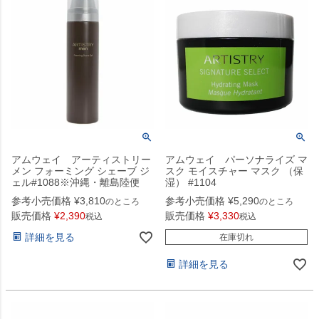
アムウェイ アーティストリー
アムウェイ パーソナライズ マ
メン フォーミング シェーブ ジ
スク モイスチャー マスク （保
ェル#1088※沖縄・離島陸便
湿） #1104
参考小売価格
¥
3,810
参考小売価格
¥
5,290
のところ
のところ
販売価格
¥
2,390
販売価格
¥
3,330
税込
税込
詳細を見る
在庫切れ
詳細を見る