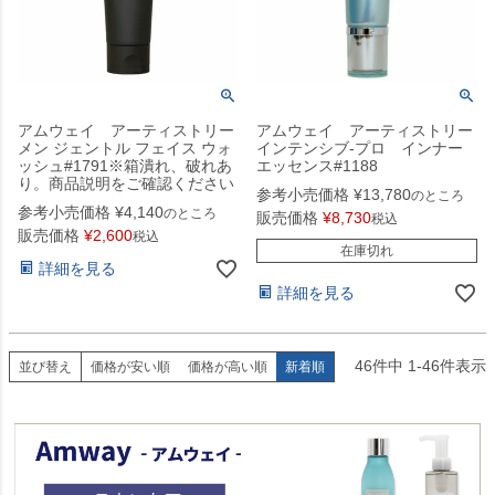
アムウェイ アーティストリー
アムウェイ アーティストリー
メン ジェントル フェイス ウォ
インテンシブ-プロ インナー
ッシュ#1791※箱潰れ、破れあ
エッセンス#1188
り。商品説明をご確認ください
参考小売価格
¥
13,780
のところ
参考小売価格
¥
4,140
のところ
販売価格
¥
8,730
税込
販売価格
¥
2,600
税込
在庫切れ
詳細を見る
詳細を見る
46
件中
1
-
46
件表示
並び替え
価格が安い順
価格が高い順
新着順