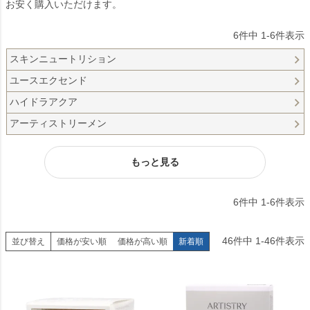
お安く購入いただけます。
6
件中
1
-
6
件表示
スキンニュートリション
ユースエクセンド
ハイドラアクア
アーティストリーメン
もっと見る
6
件中
1
-
6
件表示
46
件中
1
-
46
件表示
並び替え
価格が安い順
価格が高い順
新着順