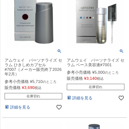
アムウェイ パーソナライズ セ
アムウェイ パーソナライズ セ
ラム ひきしめカプセル
ラム ベース美容液#7001
#7007（メーカー販売終了2026
参考小売価格
¥
5,000
のところ
年2月）
販売価格
¥
3,140
税込
参考小売価格
¥
5,710
のところ
在庫切れ
販売価格
¥
3,690
税込
在庫切れ
詳細を見る
詳細を見る