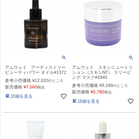
アムウェイ アーティストリー
アムウェイ スキンニュートリ
ビューティパワー オイル#1372
ション（スキンNT） スリーピ
ング マスク#1845
参考小売価格
¥
12,020
のところ
参考小売価格
¥
9,180
のところ
販売価格
¥
7,560
税込
販売価格
¥
5,780
税込
詳細を見る
詳細を見る