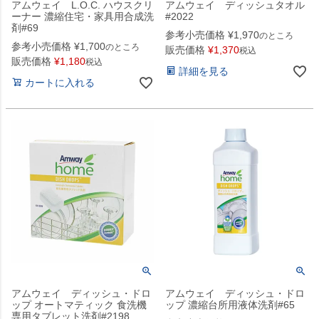
アムウェイ L.O.C. ハウスクリ
アムウェイ ディッシュタオル
ーナー 濃縮住宅・家具用合成洗
#2022
剤#69
参考小売価格
¥
1,970
のところ
参考小売価格
¥
1,700
のところ
販売価格
¥
1,370
税込
販売価格
¥
1,180
税込
詳細を見る
カートに入れる
アムウェイ ディッシュ・ドロ
アムウェイ ディッシュ・ドロ
ップ オートマティック 食洗機
ップ 濃縮台所用液体洗剤#65
専用タブレット洗剤#2198