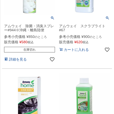
アムウェイ 除菌・消臭スプレ
アムウェイ スクラブライト
ー#944※沖縄・離島陸便
#67
参考小売価格
¥
850
参考小売価格
¥
900
のところ
のところ
販売価格
¥
580
販売価格
¥
620
税込
税込
カートに入れる
在庫切れ
詳細を見る