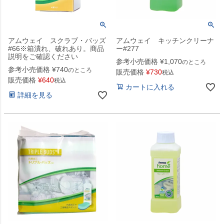
アムウェイ スクラブ・バッズ
アムウェイ キッチンクリーナ
#66※箱潰れ、破れあり。商品
ー#277
説明をご確認ください
参考小売価格
¥
1,070
のところ
参考小売価格
¥
740
のところ
販売価格
¥
730
税込
販売価格
¥
640
税込
カートに入れる
詳細を見る