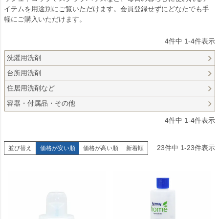
イテムを用途別にご覧いただけます。会員登録せずにどなたでも手
軽にご購入いただけます。
4
件中
1
-
4
件表示
洗濯用洗剤
台所用洗剤
住居用洗剤など
容器・付属品・その他
4
件中
1
-
4
件表示
23
件中
1
-
23
件表示
並び替え
価格が安い順
価格が高い順
新着順