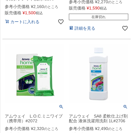
参考小売価格
¥
2,270
のところ
参考小売価格
¥
2,160
のところ
販売価格
¥
1,590
税込
販売価格
¥
1,500
税込
在庫切れ
カートに入れる
詳細を見る
アムウェイ L.O.C.ミニワイプ
アムウェイ SA8 柔軟仕上げ剤
（携帯用）#2072
配合 液体洗濯用洗剤 1L#2706
参考小売価格
¥
2,320
参考小売価格
¥
2,490
のところ
のところ