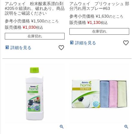
アムウェイ 粉末酸素系漂白剤
アムウェイ プリウォッシュ 部
#205※箱潰れ、破れあり。商品
分汚れ用スプレー#63
説明をご確認ください
参考小売価格
¥
1,630
のところ
参考小売価格
¥
1,500
のところ
販売価格
¥
1,130
税込
販売価格
¥
1,030
税込
在庫切れ
在庫切れ
詳細を見る
詳細を見る