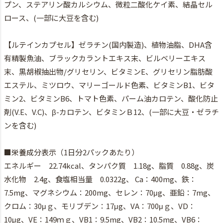
プン、ステアリン酸カルシウム、微粒二酸化ケイ素、結晶セル
ロース、(一部に大豆を含む)
【ルテインカプセル】ゼラチン(国内製造)、植物油脂、DHA含
有精製魚油、ブラックカラントエキス末、ビルベリーエキス
末、黒胡椒抽出物/グリセリン、ビタミンE、グリセリン脂肪酸
エステル、ミツロウ、マリーゴールド色素、ビタミンB1、ビタ
ミン2、ビタミンB6、トマト色素、パーム油カロテン、酸化防止
剤(V.E、V.C)、β-カロテン、ビタミンＢ12、(一部に大豆・ゼラチ
ンを含む)
■栄養成分表示（1日分2パックあたり）
エネルギー 22.74kcal、タンパク質 1.18g、脂質 0.88g、炭
水化物 2.4g、食塩相当量 0.0322g、 Ca：400mg、鉄：
7.5mg、マグネシウム：200mg、セレン：70μg、亜鉛：7mg、
クロム：30μｇ、モリブデン：17μg、VA：700μｇ、VD：
10μg、VE：149ｍｇ、VB1：9.5mg、VB2：10.5mg、VB6：