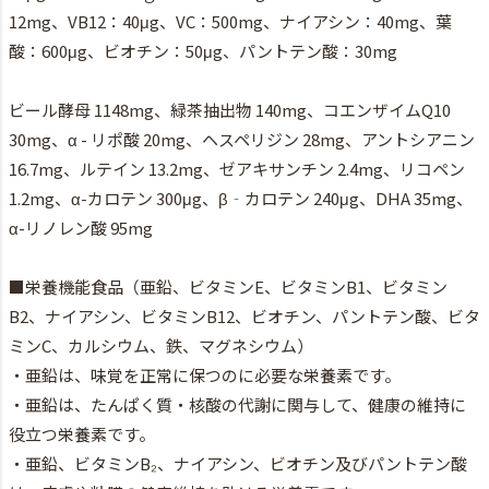
12mg、VB12：40μg、VC：500mg、ナイアシン：40mg、葉
酸：600μg、ビオチン：50μg、パントテン酸：30mg
ビール酵母 1148mg、緑茶抽出物 140mg、コエンザイムQ10
30mg、α - リポ酸 20mg、ヘスペリジン 28mg、アントシアニン
16.7mg、ルテイン 13.2mg、ゼアキサンチン 2.4mg、リコペン
1.2mg、α-カロテン 300μg、β‐カロテン 240μg、DHA 35mg、
α-リノレン酸 95mg
■栄養機能食品（亜鉛、ビタミンE、ビタミンB1、ビタミン
B2、ナイアシン、ビタミンB12、ビオチン、パントテン酸、ビタ
ミンC、カルシウム、鉄、マグネシウム）
・亜鉛は、味覚を正常に保つのに必要な栄養素です。
・亜鉛は、たんぱく質・核酸の代謝に関与して、健康の維持に
役立つ栄養素です。
・亜鉛、ビタミンB₂、ナイアシン、ビオチン及びパントテン酸