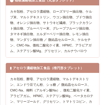
⬤ 植物濃縮物加工食品（丸形タブレット）
カキ殻粉、アセロラ濃縮物、ローズマリー抽出物、ケル
プ末、マルトデキストリン、ウコン抽出物、ブドウ抽出
物、オレンジ抽出物、サトウキビ繊維、ブラックカラン
ト抽出物、ブルーベリー末、グレープフルーツ抽出物、
タマネギ抽出物、エルダーベリー抽出物、レモン抽出
物、マンダリン抽出物 ／ 微結晶セルロース、ケルセチ
ン、CMC-Na、微粒二酸化ケイ素、HPMC、アラビアガ
ム、ステアリン酸Mg、グリセリン、カルナウバロウ
▮ アセロラ濃縮物加工食品（楕円形タブレット）
カキ殻粉、酵母、アセロラ濃縮物、マルトデキストリ
ン、エンドウ豆でん粉、ショ糖 ／ 微結晶セルロース、
CMC-Na、糊料（アルギン酸Na）、微粒二酸化ケイ素、
アラビアガム、HPMC、ステアリン酸Mg、ベータカロテ
ン、マリーゴールド、グリセリン、トマトリコピン、カ