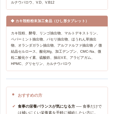
ルナウバロウ、V.D、V.B12
◆ カキ殻粉粉末加工食品（ひし形タブレット）
カキ殻粉、酵母、リンゴ抽出物、マルトデキストリン、
ペパーミント抽出物、パセリ抽出物、ほうれん草抽出
物、オランダガラシ抽出物、アルファルファ抽出物 ／ 微
結晶セルロース、酸化Mg、加工デンプン、CMC-Na、微
粒二酸化ケイ素、硫酸鉄、抽出V.E、アラビアガム、
HPMC、グリセリン、カルナウバロウ
おすすめの方
食事の栄養バランスが気になる方
── 食事だけで
は補いにくい栄養素を手軽に補給したい方に。