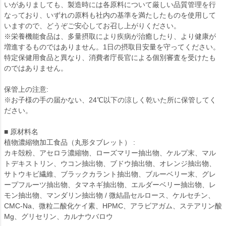
いがありましても、製造時には各原料について厳しい品質管理を行
なっており、いずれの原料も社内の基準を満たしたものを使用して
いますので、どうぞご安心してお召し上がりください。
※栄養機能食品は、多量摂取により疾病が治癒したり、より健康が
増進するものではありません。1日の摂取目安量を守ってください。
特定保健用食品と異なり、消費者庁長官による個別審査を受けたも
のではありません。
保管上の注意:
※お子様の手の届かない、24℃以下の涼しく乾いた所に保管してく
ださい。
■ 原材料名
植物濃縮物加工食品（丸形タブレット） :
カキ殻粉、アセロラ濃縮物、ローズマリー抽出物、ケルプ末、マル
トデキストリン、ウコン抽出物、ブドウ抽出物、オレンジ抽出物、
サトウキビ繊維、ブラックカラント抽出物、ブルーベリー末、グレ
ープフルーツ抽出物、タマネギ抽出物、エルダーベリー抽出物、レ
モン抽出物、マンダリン抽出物 / 微結晶セルロース、ケルセチン、
CMC-Na、微粒二酸化ケイ素、HPMC、アラビアガム、ステアリン酸
Mg、グリセリン、カルナウバロウ