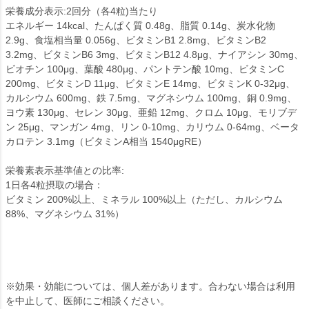
栄養成分表示:2回分（各4粒)当たり
エネルギー 14kcal、たんぱく質 0.48g、脂質 0.14g、炭水化物
2.9g、食塩相当量 0.056g、ビタミンB1 2.8mg、ビタミンB2
3.2mg、ビタミンB6 3mg、ビタミンB12 4.8μg、ナイアシン 30mg、
ビオチン 100μg、葉酸 480μg、パントテン酸 10mg、ビタミンC
200mg、ビタミンD 11μg、ビタミンE 14mg、ビタミンK 0-32μg、
カルシウム 600mg、鉄 7.5mg、マグネシウム 100mg、銅 0.9mg、
ヨウ素 130μg、セレン 30μg、亜鉛 12mg、クロム 10μg、モリブデ
ン 25μg、マンガン 4mg、リン 0-10mg、カリウム 0-64mg、ベータ
カロテン 3.1mg（ビタミンA相当 1540μgRE）
栄養素表示基準値との比率:
1日各4粒摂取の場合：
ビタミン 200%以上、ミネラル 100%以上（ただし、カルシウム
88%、マグネシウム 31%）
※効果・効能については、個人差があります。合わない場合は利用
を中止して、医師にご相談ください。