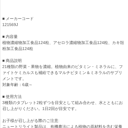
■ メーカーコード
121569J
■ 内容量
植物濃縮物加工食品124粒、アセロラ濃縮物加工食品124粒、カキ殻
粉加工食品124粒
■ 商品説明
21種類の野菜・果物を濃縮。植物由来のビタミン・ミネラルに、フ
ァイトケミカルスも補給できるマルチビタミン＆ミネラルのサプリ
メントです。
対象年齢：6歳～
■ 使用方法
3種類のタブレット2粒ずつを目安として組み合わせ、水とともにお
召し上がりください。1日2回が目安です。
お子様が召し上がる際のご注意:
ニュートリライト製品は、有機農法による植物の原材料を含む栄養