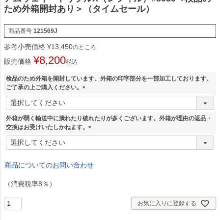
ため外箱開封あり＞（タイムセール）
商品番号
121569J
参考小売価格
¥
13,450
のところ
¥
8,200
販売価格
税込
検品のため外箱を開封しています。外箱の印字部分を一部加工しております。
ご了承の上ご購入ください。
(
必
須
外箱が弱く輸送中に潰れたり破れたりが多くございます。外箱が理由の返品・
)
交換はお受けいたしかねます。
(
必
須
商品についてのお問い合わせ
)
（消費税率8％）
お気に入りに登録する