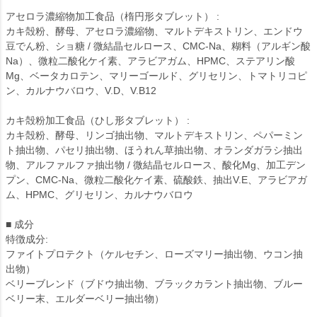
アセロラ濃縮物加工食品（楕円形タブレット） :
カキ殻粉、酵母、アセロラ濃縮物、マルトデキストリン、エンドウ
豆でん粉、ショ糖 / 微結晶セルロース、CMC-Na、糊料（アルギン酸
Na）、微粒二酸化ケイ素、アラビアガム、HPMC、ステアリン酸
Mg、ベータカロテン、マリーゴールド、グリセリン、トマトリコピ
ン、カルナウバロウ、V.D、V.B12
カキ殻粉加工食品（ひし形タブレット） :
カキ殻粉、酵母、リンゴ抽出物、マルトデキストリン、ペパーミン
ト抽出物、パセリ抽出物、ほうれん草抽出物、オランダガラシ抽出
物、アルファルファ抽出物 / 微結晶セルロース、酸化Mg、加工デン
プン、CMC-Na、微粒二酸化ケイ素、硫酸鉄、抽出V.E、アラビアガ
ム、HPMC、グリセリン、カルナウバロウ
■ 成分
特徴成分:
ファイトプロテクト（ケルセチン、ローズマリー抽出物、ウコン抽
出物）
ベリーブレンド（ブドウ抽出物、ブラックカラント抽出物、ブルー
ベリー末、エルダーベリー抽出物）