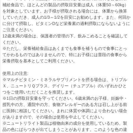
補給食品で、ほとんどの製品の摂取目安量は成人（体重50～60kg）
を対象としています。お子様が摂取される場合には、体重から換算
していただき、成人の1/3～1/2を目安にお勧めします。また、何回か
に分けて摂取し、ビタミンDなど栄養素の過剰摂取にならないように
ご注意ください。
12歳未満の場合は、保護者の管理の下、飲みこめることを確認して
ください。
※ただし、栄養補給食品はあくまでも食事を補うもので食事にとっ
てかわるものではありませんので、特にお子様には普段の食事から
栄養摂取を基本としてご利用ください。
使用上の注意:
※マルチビタミン・ミネラルサプリメントを摂る場合は、トリプル
Ｘ、ニュートリＱプラス、デイリー（チュアブル）のいずれかひと
つをご使用いただくことを推奨します。
※1日の摂取目安量を守ってください。6歳未満のお子様、妊娠中・
授乳中の方、通院中の方、食物アレルギーのある方は召し上がる前
に医師に相談してください。まれに体質や体調により合わない場合
がありますので、その場合は使用を中止してください。
※ニュートリライト製品は植物由来の成分を使用しているため、製
品の色にばらつきが出てしまうことがあります。このような色の違