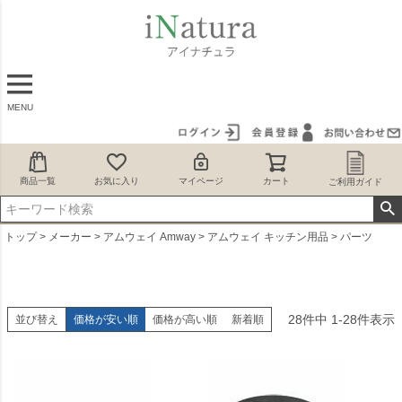
MENU
商品一覧
お気に入り
マイページ
カート
ご利用ガイド
トップ
メーカー
アムウェイ Amway
アムウェイ キッチン用品
パーツ
28
件中
1
-
28
件表示
並び替え
価格が安い順
価格が高い順
新着順